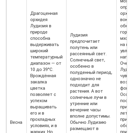
можн
опрыс
Драгоценная
орхид
орхидея
вокруг
Лудизия в
обкл
природе
горшо
Лудизия
способна
мхом 
предпочитает
выдерживать
на по
полутень или
широкий
увла
рассеянный свет.
температурный
напол
Солнечный свет,
диапазон — от
Очень
особенно в
10 до 39°С.
Лудиз
полуденный период,
Врождённая
чувст
однозначно не
закалка
возле
подходит для
цветка
фонта
растения. А вот
позволяет с
Особ
солнечные лучи в
успехом
поста
утренние или
выращивать
придё
вечерние часы
его и в
летню
вполне допустимы.
прохладных
при в
Весна
Обычно Лудизию
условиях, и в
обогр
размещают в
жарких. Но
прибо