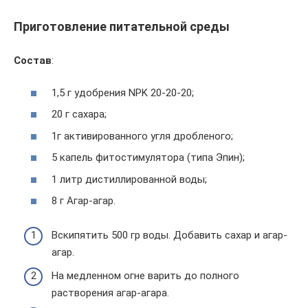
Приготовление питательной среды
Состав
:
1,5 г удобрения NPK 20-20-20;
20 г сахара;
1г активированного угля дробленого;
5 капель фитостимулятора (типа Эпин);
1 литр дистиллированной воды;
8 г Агар-агар.
Вскипятить 500 гр воды. Добавить сахар и агар-
агар.
На медленном огне варить до полного
растворения агар-агара.