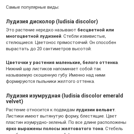
Самые популярные виды:
Лудизия дисколор (ludisia discolor)
Это растение нередко называют
бесцветной или
многоцветной лудизией
. Стебли извивистые,
стелющиеся. Цветонос прямостоячий. Он способен
вырастать до 20 сантиметров высотой.
Цветочки у растения маленькие, белого оттенка
.
Нижний шар листиков напоминает собой так
называемую скошенную губу. Именно над ними
формируются пыльники желтого оттенка.
Лудизия изумрудная (ludisia discolor emerald
velvet)
Растение относится к подвидам
лудизии вельвет
.
Листики имеют вытянутую форму, блестящие. Цвет
пластин изумрудно-зеленый. По все длине расположены
ярко выражены полосы желтоватого тона
. Стебель