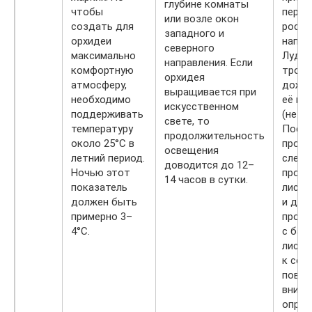
глубине комнаты
чтобы
перио
или возле окон
создать для
роста
западного и
орхидеи
напом
северного
максимально
Лудиз
направления. Если
комфортную
тропи
орхидея
атмосферу,
дождя
выращивается при
необходимо
её по
искусственном
поддерживать
(не вы
свете, то
температуру
После
продолжительность
около 25°С в
проц
освещения
летний период.
следу
доводится до 12–
Ночью этот
промо
14 часов в сутки.
показатель
листь
должен быть
и дат
примерно 3–
просо
4°С.
с бар
листь
к себ
повы
внима
опрыс