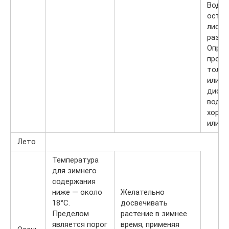
Вода 
остав
листь
разво
Опрыс
произ
тольк
или
дисти
водой
хорош
или т
Лето
Температура
для зимнего
содержания
ниже — около
Желательно
18°С.
досвечивать
Пределом
растение в зимнее
является порог
время, применяя