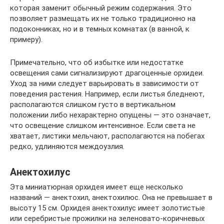
которая заменит обычный режим содержания. Это
позволяет размещать их не только традиционно на
подоконниках, но и в темных комнатах (в ванной, к
примеру).
Примечательно, что об избытке или недостатке
освещения сами сигнализируют драгоценные орхидеи.
Уход за ними следует варьировать в зависимости от
поведения растения. Например, если листья бледнеют,
располагаются слишком густо в вертикальном
положении либо нехарактерно опущены — это означает,
что освещение слишком интенсивное. Если света не
хватает, листики мельчают, располагаются на побегах
редко, удлиняются междоузлия.
Анектохилус
Эта миниатюрная орхидея имеет еще несколько
названий — анектохил, анектохилюс. Она не превышает в
высоту 15 см. Орхидея анектохилус имеет золотистые
или серебристые прожилки на зеленовато-коричневых