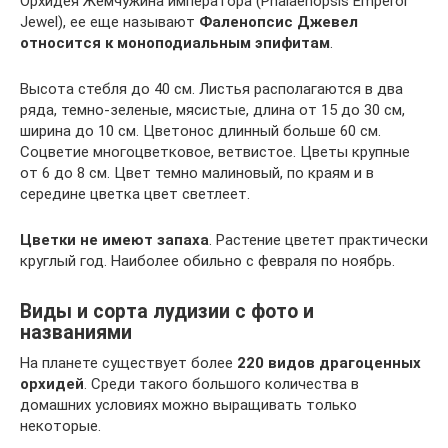
Орхидея Жемчужина императора (Phalaenopsis Emperor
Jewel), ее еще называют
Фаленопсис Джевел
относится к моноподиальным эпифитам
.
Высота стебля до 40 см. Листья располагаются в два
ряда, темно-зеленые, мясистые, длина от 15 до 30 см,
ширина до 10 см. Цветонос длинный больше 60 см.
Соцветие многоцветковое, ветвистое. Цветы крупные
от 6 до 8 см. Цвет темно малиновый, по краям и в
середине цветка цвет светлеет.
Цветки не имеют запаха
. Растение цветет практически
круглый год. Наиболее обильно с февраля по ноябрь.
Виды и сорта лудизии с фото и
названиями
На планете существует более
220 видов драгоценных
орхидей
. Среди такого большого количества в
домашних условиях можно выращивать только
некоторые.