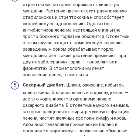
стрептококк, которые поражают слизистую
миндалин. Растение препятствует размножению
стафилококка и стрептококка и способствует
скорейшему выздоровлению. Однако без
антибиотиков лечение настоящей ангины (не
просто больного горла) не обходится. Столетник
в этом случае входит в комплексную терапию:
разведенным соком обрабатывают горло,
миндалины, зев. Также растение применяют при
других заболеваниях горла — тонзиллитах и
фарингитах. В стоматологии им лечат
воспаление десен, стоматиты.
Сахарный диабет.
Шлаки, ожирение, избыток
холестерина, больная печень и поджелудочная —
все это «организует» в организме начало
сахарного диабета. В столетнике много энзимов,
которые расщепляют жиры, регулируют функции
печени, чистят желчные протоки, лимфу и кровь.
Алоэ восстанавливает химический баланс в
организме и нормализует нарушенные обменные