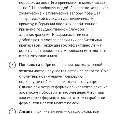
порошок из алоэ. Его принимают в малых дозах
— по 0,1 г, разбавляя водой. Лекарство устраняет
хронические и атонические запоры, повышая
тонус гладкой мускулатуры кишечника. К
примеру, в Германии алоэ как слабительное
признано государственной службой
здравоохранения. В фармакологии его
добавляют в состав различных слабительных
препаратов. Также цветок эффективно лечит
колиты и энтероколиты — воспаления толстого
и тонкого кишечника.
Панкреатит.
При воспалении поджелудочной
железы часто нарушается отток ее секрета. Сок
столетника стимулирует секрецию
поджелудочной железы и желчного пузыря.
Однако при острых формах панкреатита лечение
алоэ может обострить заболевание. А вот при
хронических формах с недостатком выработки
ферментов цветок может помочь.
Ангина.
Причина ангины — стафилококк или