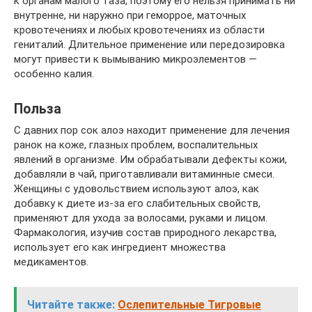
к органам малого таза, поэтому его нельзя принимать ни
внутренне, ни наружно при геморрое, маточных
кровотечениях и любых кровотечениях из области
гениталий. Длительное применение или передозировка
могут привести к вымыванию микроэлементов —
особенно калия.
Польза
С давних пор сок алоэ находит применение для лечения
ранок на коже, глазных проблем, воспалительных
явлений в организме. Им обрабатывали дефекты кожи,
добавляли в чай, приготавливали витаминные смеси.
Женщины с удовольствием используют алоэ, как
добавку к диете из-за его слабительных свойств,
применяют для ухода за волосами, руками и лицом.
Фармакология, изучив состав природного лекарства,
использует его как ингредиент множества
медикаментов.
Читайте также:
Ослепительные Тигровые