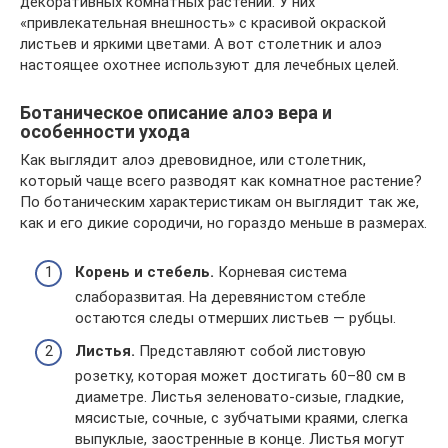
декоративных комнатных растений. У них
«привлекательная внешность» с красивой окраской
листьев и яркими цветами. А вот столетник и алоэ
настоящее охотнее используют для лечебных целей.
Ботаническое описание алоэ вера и
особенности ухода
Как выглядит алоэ древовидное, или столетник,
который чаще всего разводят как комнатное растение?
По ботаническим характеристикам он выглядит так же,
как и его дикие сородичи, но гораздо меньше в размерах.
Корень и стебель.
Корневая система
слаборазвитая. На деревянистом стебле
остаются следы отмерших листьев — рубцы.
Листья.
Представляют собой листовую
розетку, которая может достигать 60–80 см в
диаметре. Листья зеленовато-сизые, гладкие,
мясистые, сочные, с зубчатыми краями, слегка
выпуклые, заостренные в конце. Листья могут