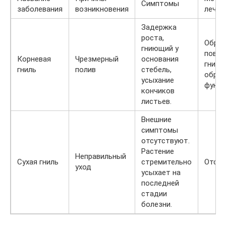
Симптомы
заболевания
возникновения
лечен
Задержка
роста,
Обрез
гниющий у
повр
Корневая
Чрезмерный
основания
гниль
гниль
полив
стебель,
обраб
усыхание
фунги
кончиков
листьев.
Внешние
симптомы
отсутствуют.
Растение
Неправильный
Сухая гниль
стремительно
Отсут
уход
усыхает на
последней
стадии
болезни.