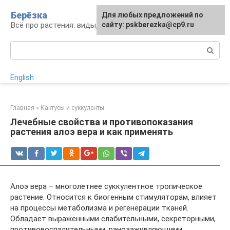
Перейти
Берёзка
Для любых предложений по
к
Всё про растения: виды, выращивание, уход
сайту: pskberezka@cp9.ru
контенту
Поиск:
English
Главная
»
Кактусы и суккуленты
Лечебные свойства и противопоказания
растения алоэ вера и как применять
Алоэ вера – многолетнее суккулентное тропическое
растение. Относится к биогенным стимуляторам, влияет
на процессы метаболизма и регенерации тканей.
Обладает выраженными слабительными, секреторными,
противовоспалительными, ранозаживляющими,