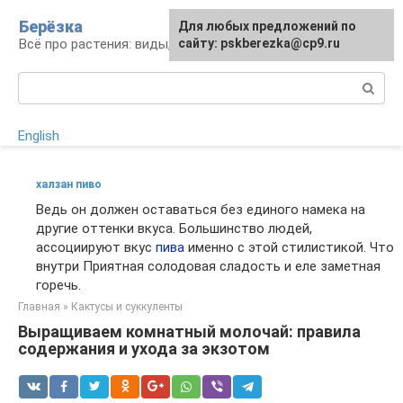
Перейти
Берёзка
Для любых предложений по
к
Всё про растения: виды, выращивание, уход
сайту: pskberezka@cp9.ru
контенту
Поиск:
English
халзан пиво
Ведь он должен оставаться без единого намека на
другие оттенки вкуса. Большинство людей,
ассоциируют вкус
пива
именно с этой стилистикой. Что
внутри Приятная солодовая сладость и еле заметная
горечь.
Главная
»
Кактусы и суккуленты
Выращиваем комнатный молочай: правила
содержания и ухода за экзотом