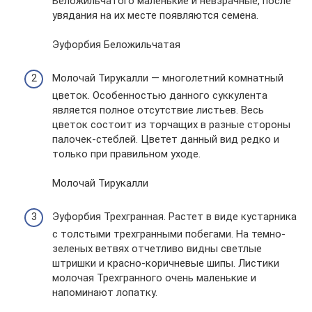
Беложильчатого маленькие и невзрачные, после
увядания на их месте появляются семена.
Эуфорбия Беложильчатая
Молочай Тирукалли — многолетний комнатный
цветок. Особенностью данного суккулента
является полное отсутствие листьев. Весь
цветок состоит из торчащих в разные стороны
палочек-стеблей. Цветет данный вид редко и
только при правильном уходе.
Молочай Тирукалли
Эуфорбия Трехгранная. Растет в виде кустарника
с толстыми трехгранными побегами. На темно-
зеленых ветвях отчетливо видны светлые
штришки и красно-коричневые шипы. Листики
молочая Трехгранного очень маленькие и
напоминают лопатку.