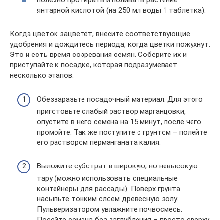
полезно протирать и поливать растение
янтарной кислотой (на 250 мл воды 1 таблетка).
Когда цветок зацветёт, внесите соответствующие
удобрения и дождитесь периода, когда цветки пожухнут.
Это и есть время созревания семян. Соберите их и
приступайте к посадке, которая подразумевает
несколько этапов:
Обеззаразьте посадочный материал. Для этого
приготовьте слабый раствор марганцовки,
опустите в него семена на 15 минут, после чего
промойте. Так же поступите с грунтом – полейте
его раствором перманганата калия.
Выложите субстрат в широкую, но невысокую
тару (можно использовать специальные
контейнеры для рассады). Поверх грунта
насыпьте тонким слоем древесную золу.
Пульверизатором увлажните почвосмесь.
Посейте семена без заглубления – просто сверху