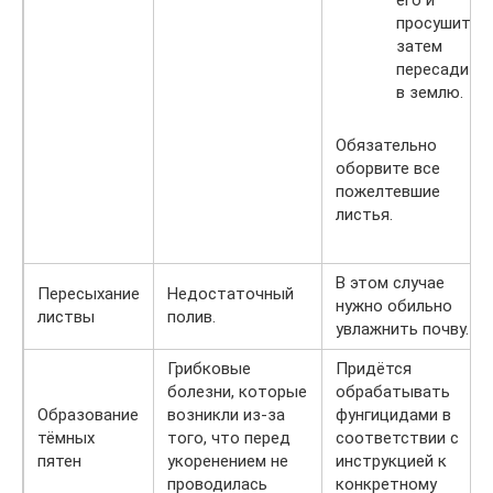
его и
просушите,
затем
пересадите
в землю.
Обязательно
оборвите все
пожелтевшие
листья.
В этом случае
Пересыхание
Недостаточный
нужно обильно
листвы
полив.
увлажнить почву.
Грибковые
Придётся
болезни, которые
обрабатывать
Образование
возникли из-за
фунгицидами в
тёмных
того, что перед
соответствии с
пятен
укоренением не
инструкцией к
проводилась
конкретному