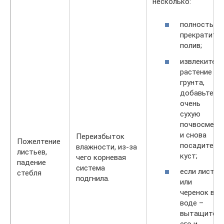
несколько:
полностью
прекратите
полив;
извлеките
растение из
грунта,
добавьте
очень
сухую
почвосмесь
и снова
Переизбыток
Пожелтение
посадите
влажности, из-за
листьев,
куст;
чего корневая
падение
система
если лист
стебля
подгнила.
или
черенок в
воде –
вытащите