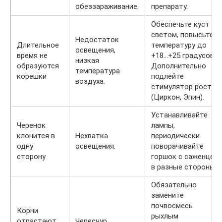
обеззараживание.
препарату.
Обеспечьте куст
светом, повысьте
Недостаток
Длительное
температуру до
освещения,
время не
+18…+25 градусов.
низкая
образуются
Дополнительно
температура
корешки
подлейте
воздуха.
стимулятор роста
(Циркон, Эпин).
Устанавливайте
Черенок
лампы,
клонится в
Нехватка
периодически
одну
освещения.
поворачивайте
сторону
горшок с саженцем
в разные стороны.
Обязательно
замените
почвосмесь
Корни
рыхлым
отрастают,
Чересчур