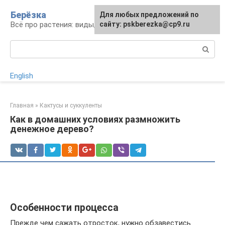
Перейти
Берёзка
Для любых предложений по
к
Всё про растения: виды, выращивание, уход
сайту: pskberezka@cp9.ru
контенту
Поиск:
English
Главная
»
Кактусы и суккуленты
Как в домашних условиях размножить
денежное дерево?
Особенности процесса
Прежде чем сажать отросток, нужно обзавестись