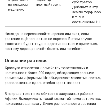
субстратом.
но слишком
плотный грунт.
Добавьте в эту
медленно
землю торф, песок
и т. п. в
соотношении 1:1.
Никогда не пересаживайте черенок или лист, если
растение ещё полностью не окрепло. В этом случае
толстянке будет трудно адаптироваться и прижиться,
поэтому деревце начнёт болеть или погибнет.
Описание растения
Крассула относится к семейству толстянковых и
насчитывает более 300 видов, обладающих разными
размерами и формами. Их объединяют мясистые листья,
расположенные вдоль стебля крест-накрест.
В природе толстянка обитает в засушливых районах
Африки. Выдерживать такой климат ей помогает листва,
накапливающая влагу. Дикие разновидности растения