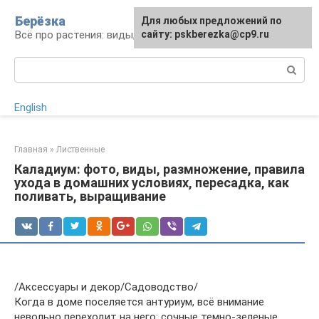
Перейти
Берёзка
Для любых предложений по
к
Всё про растения: виды, выращивание, уход
сайту: pskberezka@cp9.ru
контенту
Поиск:
English
Главная
»
Лиственные
Каладиум: фото, виды, размножение, правила
ухода в домашних условиях, пересадка, как
поливать, выращивание
/Аксессуары и декор/Садоводство/
Когда в доме поселяется антуриум, всё внимание
невольно переходит на него: сочные темно-зеленые