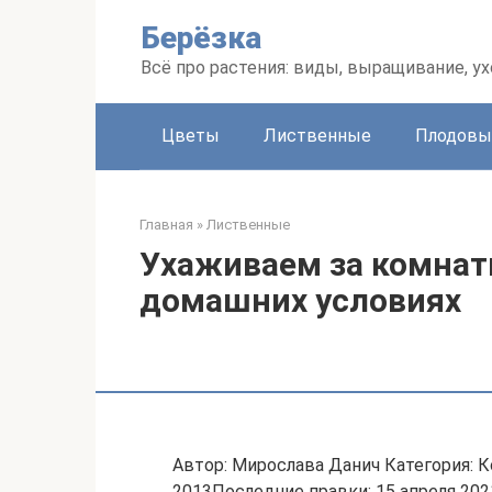
Перейти
Берёзка
к
контенту
Всё про растения: виды, выращивание, ух
Цветы
Лиственные
Плодовы
Главная
»
Лиственные
Ухаживаем за комнат
домашних условиях
Автор: Мирослава Данич Категория: 
2013Последние правки: 15 апреля 202