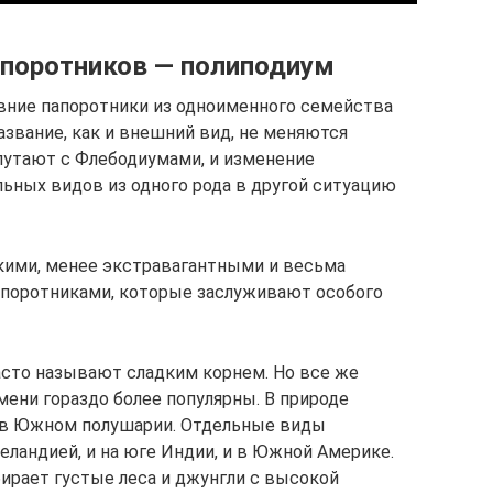
апоротников — полиподиум
вние папоротники из одноименного семейства
азвание, как и внешний вид, не меняются
путают с Флебодиумами, и изменение
ьных видов из одного рода в другой ситуацию
кими, менее экстравагантными и весьма
апоротниками, которые заслуживают особого
асто называют сладким корнем. Но все же
мени гораздо более популярны. В природе
 в Южном полушарии. Отдельные виды
еландией, и на юге Индии, и в Южной Америке.
бирает густые леса и джунгли с высокой