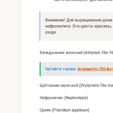
Внимание! Для выращивания дома
нефролеписа. Эти цветы красивы,
уходе.
Качедыжник женский (Athýrium fílix-fé
Читайте также:
Агапантус (50 фо
Щитовник мужской (Dryópteris fílix-ma
Нефролепис (Nephrolepis)
Орляк (Pterídium aquilínum)