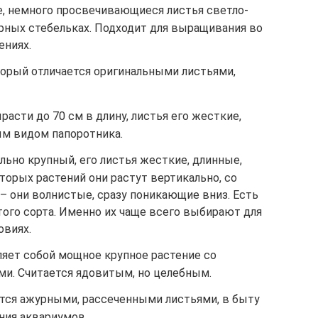
е, немного просвечивающиеся листья светло-
ерных стебельках. Подходит для выращивания во
ениях.
орый отличается оригинальными листьями,
асти до 70 см в длину, листья его жесткие,
ым видом папоротника.
ьно крупный, его листья жесткие, длинные,
оторых растений они растут вертикально, со
 – они волнистые, сразу поникающие вниз. Есть
ого сорта. Именно их чаще всего выбирают для
овиях.
яет собой мощное крупное растение со
и. Считается ядовитым, но целебным.
тся ажурными, рассеченными листьями, в быту
ния аквариумов.