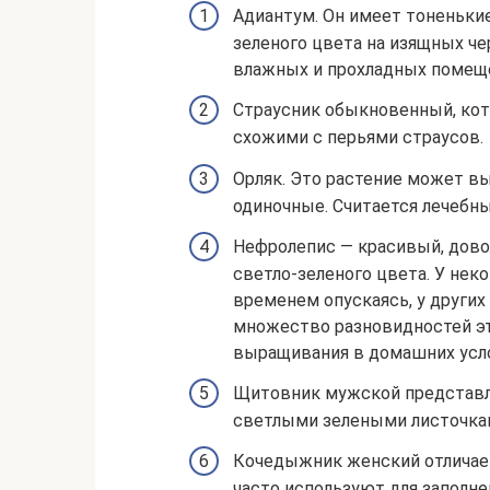
Адиантум. Он имеет тоненьки
зеленого цвета на изящных ч
влажных и прохладных помещ
Страусник обыкновенный, кот
схожими с перьями страусов.
Орляк. Это растение может выр
одиночные. Считается лечебн
Нефролепис — красивый, довол
светло-зеленого цвета. У нек
временем опускаясь, у других
множество разновидностей эт
выращивания в домашних усл
Щитовник мужской представл
светлыми зелеными листочкам
Кочедыжник женский отличае
часто используют для заполне