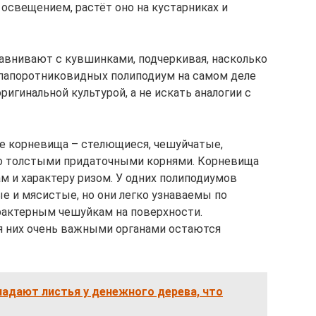
свещением, растёт оно на кустарниках и
равнивают с кувшинками, подчеркивая, насколько
папоротниковидных полиподиум на самом деле
ригинальной культурой, а не искать аналогии с
е корневища – стелющиеся, чешуйчатые,
о толстыми придаточными корнями. Корневища
м и характеру ризом. У одних полиподиумов
ые и мясистые, но они легко узнаваемы по
рактерным чешуйкам на поверхности.
я них очень важными органами остаются
падают листья у денежного дерева, что