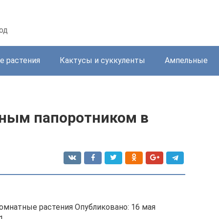
од
е растения
Кактусы и суккуленты
Ампельные
ным папоротником в
Комнатные растения Опубликовано: 16 мая
1