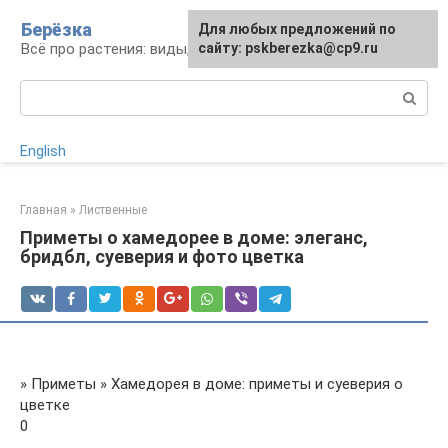
Перейти
Берёзка
Для любых предложений по
к
Всё про растения: виды, выращивание, уход
сайту: pskberezka@cp9.ru
контенту
Поиск:
English
Главная
»
Лиственные
Приметы о хамедорее в доме: элеганс,
бридбл, суеверия и фото цветка
» Приметы » Хамедорея в доме: приметы и суеверия о
цветке
0