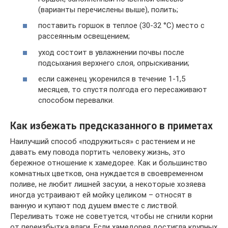
(варианты перечислены выше), полить;
поставить горшок в теплое (30-32 °С) место с
рассеянным освещением;
уход состоит в увлажнении почвы после
подсыхания верхнего слоя, опрыскивании;
если саженец укоренился в течение 1-1,5
месяцев, то спустя полгода его пересаживают
способом перевалки.
Как избежать предсказанного в приметах
Наилучший способ «подружиться» с растением и не
давать ему повода портить человеку жизнь, это
бережное отношение к хамедорее. Как и большинство
комнатных цветков, она нуждается в своевременном
поливе, не любит лишней засухи, а некоторые хозяева
иногда устраивают ей мойку целиком – относят в
ванную и купают под душем вместе с листвой.
Переливать тоже не советуется, чтобы не сгнили корни
от переизбытка влаги. Если хамедорея достигла крупных