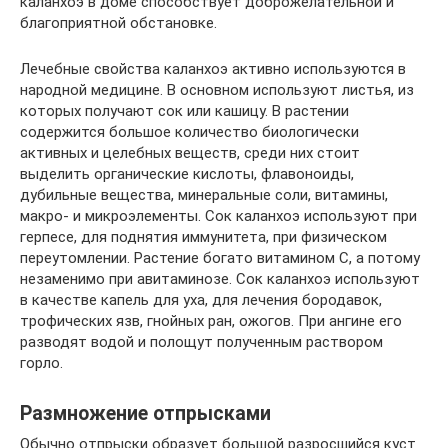
каланхоэ в доме способствует доброжелательной и
благоприятной обстановке.
Лечебные свойства каланхоэ активно используются в
народной медицине. В основном используют листья, из
которых получают сок или кашицу. В растении
содержится большое количество биологически
активных и целебных веществ, среди них стоит
выделить органические кислоты, флавоноиды,
дубильные вещества, минеральные соли, витамины,
макро- и микроэлементы. Сок каланхоэ используют при
герпесе, для поднятия иммунитета, при физическом
переутомлении. Растение богато витамином С, а потому
незаменимо при авитаминозе. Сок каланхоэ используют
в качестве капель для уха, для лечения бородавок,
трофических язв, гнойных ран, ожогов. При ангине его
разводят водой и полощут полученным раствором
горло.
Размножение отпрысками
Обычно отпрыски образует большой разросшийся куст