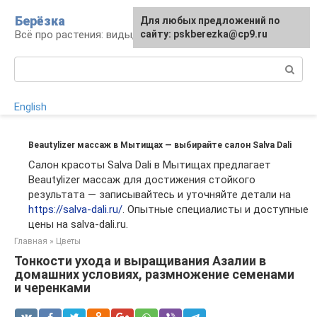
Перейти
Берёзка
Для любых предложений по
к
Всё про растения: виды, выращивание, уход
сайту: pskberezka@cp9.ru
контенту
Поиск:
English
Beautylizer массаж в Мытищах — выбирайте салон Salva Dali
Салон красоты Salva Dali в Мытищах предлагает
Beautylizer массаж для достижения стойкого
результата — записывайтесь и уточняйте детали на
https://salva-dali.ru/
. Опытные специалисты и доступные
цены на salva-dali.ru.
Главная
»
Цветы
Тонкости ухода и выращивания Азалии в
домашних условиях, размножение семенами
и черенками