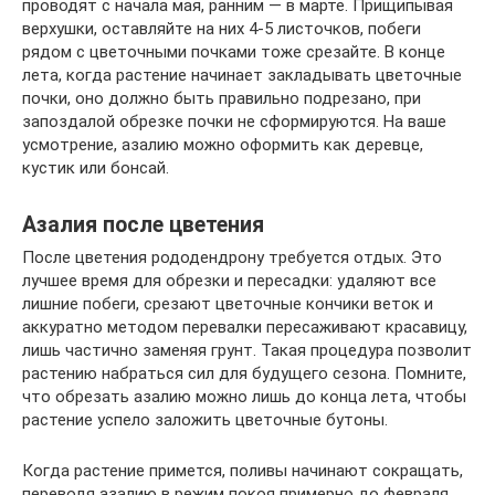
проводят с начала мая, ранним — в марте. Прищипывая
верхушки, оставляйте на них 4-5 листочков, побеги
рядом с цветочными почками тоже срезайте. В конце
лета, когда растение начинает закладывать цветочные
почки, оно должно быть правильно подрезано, при
запоздалой обрезке почки не сформируются. На ваше
усмотрение, азалию можно оформить как деревце,
кустик или бонсай.
Азалия после цветения
После цветения рододендрону требуется отдых. Это
лучшее время для обрезки и пересадки: удаляют все
лишние побеги, срезают цветочные кончики веток и
аккуратно методом перевалки пересаживают красавицу,
лишь частично заменяя грунт. Такая процедура позволит
растению набраться сил для будущего сезона. Помните,
что обрезать азалию можно лишь до конца лета, чтобы
растение успело заложить цветочные бутоны.
Когда растение примется, поливы начинают сокращать,
переводя азалию в режим покоя примерно до февраля.