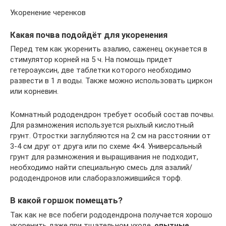
Укоренение черенков
Какая почва подойдёт для укоренения
Перед тем как укоренить азалию, саженец окунается в
стимулятор корней на 5 ч. На помощь придет
гетероауксин, две таблетки которого необходимо
развести в 1 л воды. Также можно использовать циркон
или корневин.
Комнатный рододендрон требует особый состав почвы.
Для размножения используется рыхлый кислотный
грунт. Отростки заглубляются на 2 см на расстоянии от
3-4 см друг от друга или по схеме 4×4. Универсальный
грунт для размножения и выращивания не подходит,
необходимо найти специальную смесь для азалий/
рододендронов или слаборазложившийся торф.
В какой горшок помещать?
Так как не все побеги рододендрона получается хорошо
укоренить даже при тщательном уходе,
опытные