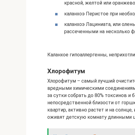
красной, желтой или оранжево
каланхоэ Перистое при необх
каланхоэ Лациниата, или олен
рассеченными на несколько ф
Каланхое гипоаллергенны, неприхотли
Хлорофитум
Хлорофитум – самый лучший очистит
вредными химическими соединениями
за сутки собрать до 80% токсинов и
непосредственной близости от горш
квартир, активно растет и на солнце,
оживят детскую комнату длинными 