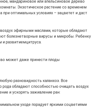
онное, мандариновое или апельсиновое дерево
комнаты. Экзотическое растение со временем
а при оптимальных условиях – зацветет и даст
 воздух эфирными маслами, которые обладают
ют болезнетворные вирусы и микробы. Ребенку
м и развитиемцитруса.
ево может даже принести плоды
любую разновидность каланхоэ. Все
о рода обладают способностью очищать воздух
ение и ускорять заживление ран:
нимальном уходе порадует яркими соцветиями