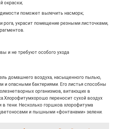
й окраски;
одимости поможет вылечить насморк;
ьи рога, украсит помещение резными листочками,
рагментов.
вы и не требуют особого ухода
ель домашнего воздуха, насыщенного пылью,
 и опасными бактериями. Его листья способны
 болезнетворных организмов, витающих в
ка.Хлорофитумхорошо переносит сухой воздух
 и в тени. Несколько горшков хлорофитума
цветоносами и пышными «фонтанами» зелени.