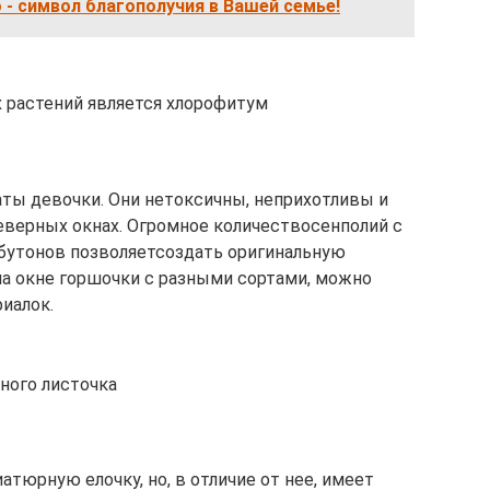
- символ благополучия в Вашей семье!
 растений является хлорофитум
ты девочки. Они нетоксичны, неприхотливы и
еверных окнах. Огромное количествосенполий с
 бутонов позволяетсоздать оригинальную
а окне горшочки с разными сортами, можно
иалок.
ного листочка
тюрную елочку, но, в отличие от нее, имеет