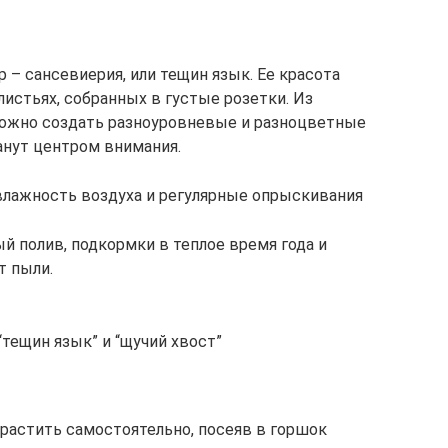
 – сансевиерия, или тещин язык. Ее красота
истьях, собранных в густые розетки. Из
можно создать разноуровневые и разноцветные
анут центром внимания.
лажность воздуха и регулярные опрыскивания
й полив, подкормки в теплое время года и
т пыли.
тещин язык” и “щучий хвост”
астить самостоятельно, посеяв в горшок