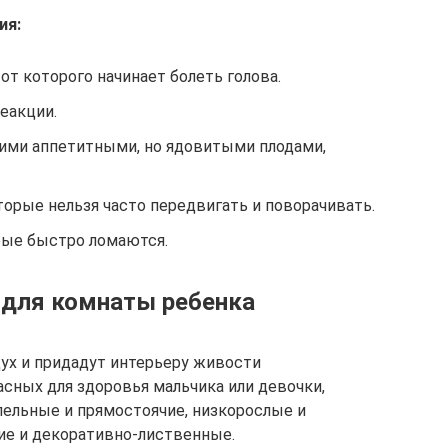
ия:
т которого начинает болеть голова.
еакции.
кими аппетитными, но ядовитыми плодами,
торые нельзя часто передвигать и поворачивать.
орые быстро ломаются.
 для комнаты ребенка
ух и придадут интерьеру живости
асных для здоровья мальчика или девочки,
пельные и прямостоячие, низкорослые и
е и декоративно-лиственные.