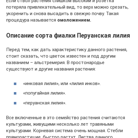
Если ствол растения слишком высокий и розетка
потеряла привлекательный вид, то верх можно срезать,
укоренить и снова высадить в свежую почву. Такая
процедура называется
омоложением.
Описание сорта фиалки Перуанская лилия
Перед тем, как дать характеристику данного растения,
стоит сказать, что цветок известен и под другим
названием – альстремерия. В простонародье
существуют и другие названия растения:
«инковая лилия», или «лилия инков».
«попугайная лилия».
«перуанская лилия».
Все включенные в это семейство растения считаются
культурами, живущими несколько лет травяными
культурами. Корневая система очень мощная. Стебли
пряморастущие, быстро растут. Листва данного