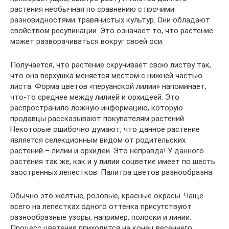
растения необычная по сравнению с прочими
разновидностями травянистых культур. Они обладают
свойством ресупинации. Это означает то, что растение
может разворачиваться вокруг своей оси.
Получается, что растение скручивает свою листву так,
что она верхушка меняется местом с нижней частью
листа. Форма цветов «перуанской лилии» напоминает,
что-то среднее между лилией и орхидеей. Это
распространило ложную информацию, которую
продавцы рассказывают покупателям растений.
Некоторые ошибочно думают, что данное растение
является селекционным видом от родительских
растений – лилии и орхидеи. Это неправда! У данного
растения так же, как и у лилии соцветие имеет по шесть
заостренных лепестков. Палитра цветов разнообразна.
Обычно это желтые, розовые, красные окрасы. Чаще
всего на лепестках одного оттенка присутствуют
разнообразные узоры, например, полоски и линии.
Процесс цветения приходится на конец весеннего