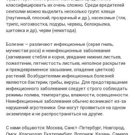
классифицировать их очень сложно. Среди вредителей
сенполии можно выделить несколько групп: клещи
(паутинный, плоский, прозрачный и др.), насекомые (тля,
трипс, ногохвостка, подуры, червец, белокрылка,
щитовка и др), черви (нематода).
Болезни — различают инфекционные (серая гниль,
мучнистая роса) и неинфекционные заболевания
(загнивание стебля и корня, увядание нижних листьев,
пожелтение, пятнистость листьев, неполное раскрытие
и преждевременное засыхание, опадение цветков)
растений. Возбудителями инфекционных болезней
являются бактерии, грибы, вирусы. Для предотвращения
инфекционного заболевания следует строго соблюдать
режимы полива, температуры, влажности, освещенности.
Неинфекционные заболевания обычно возникают из-за
нарушений агротехники. Они могут проявиться на одном
экземпляре и не распространяться на другие.
С нами общаются: Москва, Санкт-Петербург, Новгород,
Омск, Краснодар, Екатеринбург, Воронеж, Казань, Самара,