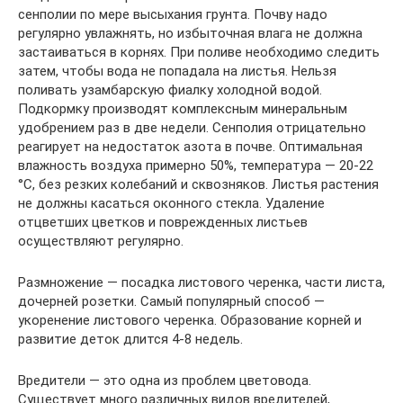
сенполии по мере высыхания грунта. Почву надо
регулярно увлажнять, но избыточная влага не должна
застаиваться в корнях. При поливе необходимо следить
затем, чтобы вода не попадала на листья. Нельзя
поливать узамбарскую фиалку холодной водой.
Подкормку производят комплексным минеральным
удобрением раз в две недели. Сенполия отрицательно
реагирует на недостаток азота в почве. Оптимальная
влажность воздуха примерно 50%, температура — 20-22
°С, без резких колебаний и сквозняков. Листья растения
не должны касаться оконного стекла. Удаление
отцветших цветков и поврежденных листьев
осуществляют регулярно.
Размножение — посадка листового черенка, части листа,
дочерней розетки. Самый популярный способ —
укоренение листового черенка. Образование корней и
развитие деток длится 4-8 недель.
Вредители — это одна из проблем цветовода.
Существует много различных видов вредителей,