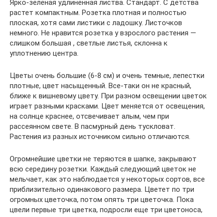
Ярко-зелёная удлинённая листва. Стандарт. С детства
растет компактным. Розетка плотная и полностью
плоская, хотя сами листики с ладошку. Листочков
немного. Не нравится розетка у взрослого растения —
слишком большая , светлые листья, склонна к
уплотнению центра.
Цветы очень большие (6-8 см) и очень темные, лепестки
плотные, цвет насыщенный. Все-таки он не красный,
ближе к вишневому цвету. При разном освещении цветок
играет разными красками. Цвет меняется от освещения,
на солнце краснее, отсвечивает алым, чем при
рассеянном свете. В пасмурный день тускловат.
Растения из разных источником сильно отличаются.
Огромнейшие цветки не теряются в шапке, закрывают
всю середину розетки. Каждый следующий цветок не
мельчает, как это наблюдается у некоторых сортов, все
приблизительно одинакового размера. Цветет по три
огромных цветочка, потом опять три цветочка. Пока
цвели первые три цветка, подросли еще три цветоноса,