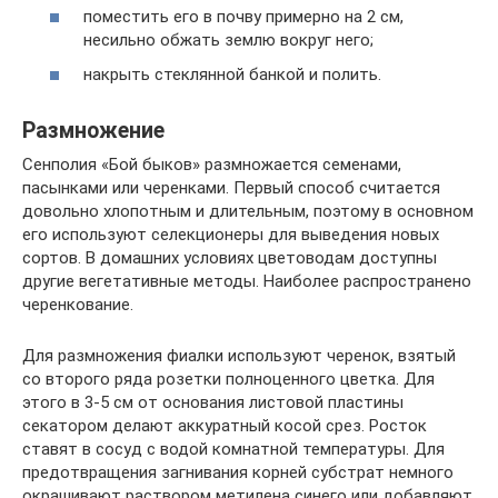
поместить его в почву примерно на 2 см,
несильно обжать землю вокруг него;
накрыть стеклянной банкой и полить.
Размножение
Сенполия «Бой быков» размножается семенами,
пасынками или черенками. Первый способ считается
довольно хлопотным и длительным, поэтому в основном
его используют селекционеры для выведения новых
сортов. В домашних условиях цветоводам доступны
другие вегетативные методы. Наиболее распространено
черенкование.
Для размножения фиалки используют черенок, взятый
со второго ряда розетки полноценного цветка. Для
этого в 3-5 см от основания листовой пластины
секатором делают аккуратный косой срез. Росток
ставят в сосуд с водой комнатной температуры. Для
предотвращения загнивания корней субстрат немного
окрашивают раствором метилена синего или добавляют