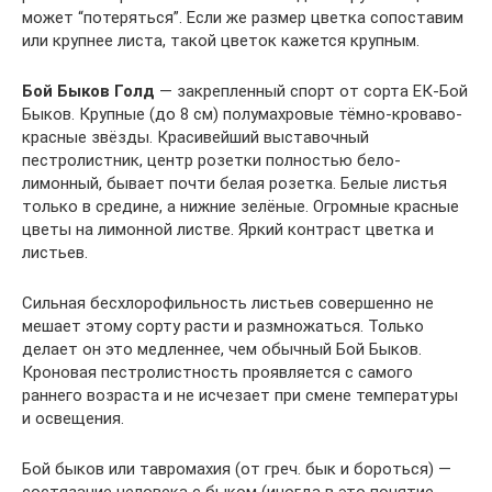
может “потеряться”. Если же размер цветка сопоставим
или крупнее листа, такой цветок кажется крупным.
Бой Быков Голд
— закрепленный спорт от сорта ЕК-Бой
Быков. Крупные (до 8 см) полумахровые тёмно-кроваво-
красные звёзды. Красивейший выставочный
пестролистник, центр розетки полностью бело-
лимонный, бывает почти белая розетка. Белые листья
только в средине, а нижние зелёные. Огромные красные
цветы на лимонной листве. Яркий контраст цветка и
листьев.
Сильная бесхлорофильность листьев совершенно не
мешает этому сорту расти и размножаться. Только
делает он это медленнее, чем обычный Бой Быков.
Кроновая пестролистность проявляется с самого
раннего возраста и не исчезает при смене температуры
и освещения.
Бой быков или тавромахия (от греч. бык и бороться) —
состязание человека с быком (иногда в это понятие