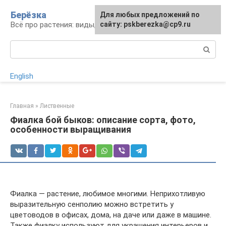
Перейти
Берёзка
Для любых предложений по
к
Всё про растения: виды, выращивание, уход
сайту: pskberezka@cp9.ru
контенту
Поиск:
English
Главная
»
Лиственные
Фиалка бой быков: описание сорта, фото,
особенности выращивания
Фиалка — растение, любимое многими. Неприхотливую
выразительную сенполию можно встретить у
цветоводов в офисах, дома, на даче или даже в машине.
Также фиалку используют для украшения интерьеров и