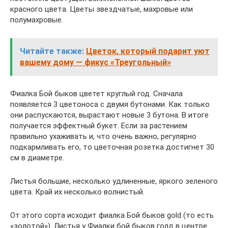
красного цвета. Цветы звездчатые, махровые или
полумахровые.
Читайте также:
Цветок, который подарит уют
вашему дому — фикус «Треугольный»
Фиалка Бой быков цветет круглый год. Сначала
появляется 3 цветоноса с двумя бутонами. Как только
они распускаются, вырастают новые 3 бутона. В итоге
получается эффектный букет. Если за растением
правильно ухаживать и, что очень важно, регулярно
подкармливать его, то цветочная розетка достигнет 30
см в диаметре.
Листья большие, несколько удлиненные, яркого зеленого
цвета. Край их несколько волнистый.
От этого сорта исходит фиалка Бой быков gold (то есть
«золотой»). Листья у Фиалки бой быков голд в центре