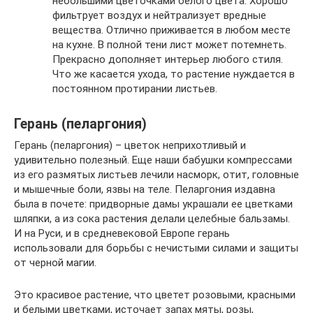
небольшими цветочками белого цвета. Хорошо
фильтрует воздух и нейтрализует вредные
вещества. Отлично приживается в любом месте
на кухне. В полной тени лист может потемнеть.
Прекрасно дополняет интерьер любого стиля.
Что же касается ухода, то растение нуждается в
постоянном протирании листьев.
Герань (пеларгония)
Герань (пеларгония) – цветок неприхотливый и
удивительно полезный. Еще наши бабушки компрессами
из его размятых листьев лечили насморк, отит, головные
и мышечные боли, язвы на теле. Пеларгония издавна
была в почете: придворные дамы украшали ее цветками
шляпки, а из сока растения делали целебные бальзамы.
И на Руси, и в средневековой Европе герань
использовали для борьбы с нечистыми силами и защиты
от черной магии.
Это красивое растение, что цветет розовыми, красными
и белыми цветками, источает запах мяты, розы,