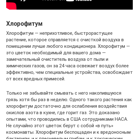
Хлорофитум
Хлорофитум — неприхотливое, быстрорастущее
растение, которое справляется с очисткой воздуха в
помещении лучше любого кондиционера. Хлорофитум —
это цветок необходимый для вашего дома —
замечательный очиститель воздуха от пыли и
химических газов, он за 24 часа освежает воздух более
эффективно, чем специальные устройства, освобождает
от всех вредных примесей.
Только не забывайте смывать с него накопившуюся
грязь хотя бы раз в неделю. Одного такого растения как
хлорофитум достаточно для ослабления воздействия
окислов азота в кухне, где горит газ. Это доказано
опытами, что проводились в США сотрудниками НАСА.
Не случайно этот цветок берут с собой «в путь»
космонавты. Хлорофитум беспощаден и к вредоносным
бактериям, и к плесневелым грибам, и к токсическим