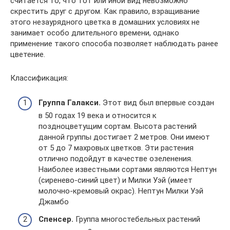
считается то, что тот или иной вид невозможно
скрестить друг с другом. Как правило, взращивание
этого незаурядного цветка в домашних условиях не
занимает особо длительного времени, однако
применение такого способа позволяет наблюдать ранее
цветение.
Классификация:
Группа Галакси.
Этот вид был впервые создан
в 50 годах 19 века и относится к
поздноцветущим сортам. Высота растений
данной группы достигает 2 метров. Они имеют
от 5 до 7 махровых цветков. Эти растения
отлично подойдут в качестве озеленения.
Наиболее известными сортами являются Нептун
(сиренево-синий цвет) и Милки Уэй (имеет
молочно-кремовый окрас). Нептун Милки Уэй
Джамбо
Спенсер.
Группа многостебельных растений