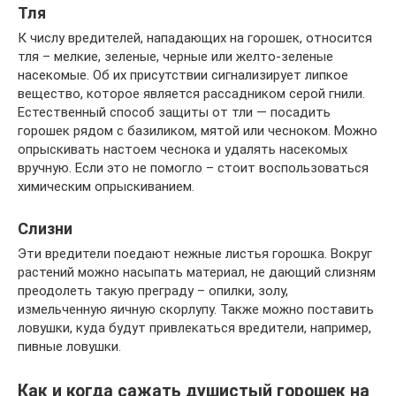
Тля
К числу вредителей, нападающих на горошек, относится
тля – мелкие, зеленые, черные или желто-зеленые
насекомые. Об их присутствии сигнализирует липкое
вещество, которое является рассадником серой гнили.
Естественный способ защиты от тли — посадить
горошек рядом с базиликом, мятой или чесноком. Можно
опрыскивать настоем чеснока и удалять насекомых
вручную. Если это не помогло – стоит воспользоваться
химическим опрыскиванием.
Слизни
Эти вредители поедают нежные листья горошка. Вокруг
растений можно насыпать материал, не дающий слизням
преодолеть такую преграду – опилки, золу,
измельченную яичную скорлупу. Также можно поставить
ловушки, куда будут привлекаться вредители, например,
пивные ловушки.
Как и когда сажать душистый горошек на