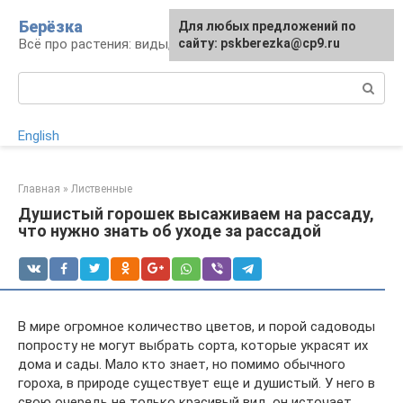
Перейти
Берёзка
Для любых предложений по
к
Всё про растения: виды, выращивание, уход
сайту: pskberezka@cp9.ru
контенту
Поиск:
English
Главная
»
Лиственные
Душистый горошек высаживаем на рассаду,
что нужно знать об уходе за рассадой
В мире огромное количество цветов, и порой садоводы
попросту не могут выбрать сорта, которые украсят их
дома и сады. Мало кто знает, но помимо обычного
гороха, в природе существует еще и душистый. У него в
свою очередь не только красивый вид, он источает