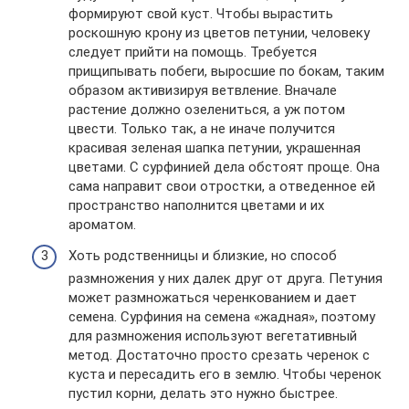
формируют свой куст. Чтобы вырастить
роскошную крону из цветов петунии, человеку
следует прийти на помощь. Требуется
прищипывать побеги, выросшие по бокам, таким
образом активизируя ветвление. Вначале
растение должно озелениться, а уж потом
цвести. Только так, а не иначе получится
красивая зеленая шапка петунии, украшенная
цветами. С сурфинией дела обстоят проще. Она
сама направит свои отростки, а отведенное ей
пространство наполнится цветами и их
ароматом.
Хоть родственницы и близкие, но способ
размножения у них далек друг от друга. Петуния
может размножаться черенкованием и дает
семена. Сурфиния на семена «жадная», поэтому
для размножения используют вегетативный
метод. Достаточно просто срезать черенок с
куста и пересадить его в землю. Чтобы черенок
пустил корни, делать это нужно быстрее.