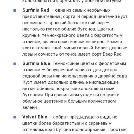
колокольчатой формы, как у обычной петунии.
Surfinia Red
— одна из самых необычных
представительниц сорта. В период цветения куст
напоминает красный бархатистый шар —
настолько густое обилие бутонов. Цветки
крупные, темно-красного цвета с бархатистым
отливом, зелени практически не видно. Размер
куста компактный, миниатюрный. Более длинные
лозы и сочность оттенка имеет сорт Deep Red.
Surfinia Blue
. Темно-синие цветы с фиолетовым
отливом — безупречный вариант для декора
садовой вазы или использования в дизайне сада.
Куст имеет довольно длинные ниспадающие
ветки, обильно покрытые колокольчатыми
бутонами. При правильном уходе вы получите
обильное цветение и большим количеством
зелени.
Velvet Blue
— собрат предыдущего вида, но
цветки более бархатистые и с сиреневым
оттенком, края бутона волнообразные. Простые