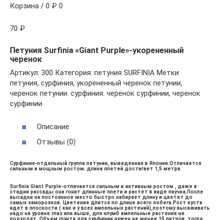
Корзина / 0 ₽ 0
70 ₽
Петуния Surfinia «Giant Purple»-укорененный
черенок
Артикул: 300 Категория: петуния SURFINIA Метки:
петуния, сурфиния, укорененный черенок петунии,
черенок петунии. сурфиния. черенок сурфинии, черенок
сурфинии
Описание
Отзывы (0)
Сурфиния-отдельный группа петунии, выведенная в Японии.Отличается
сильным и мощным ростом. длина плетей достигает 1,5 метра.
Surfinia Giant Purple-отличается сильным и активным ростом , даже в
стадии рассады она гонит длинные плети и растет в виде паучка.После
высадки на постоянное место быстро набирает длину и цветет до
самых заморозков. Цветение длится по длине всего побега.Рост куста
идет в плоскости ( как и у всех ампельных растений),поэтому высаживать
надо на уровне глаз или выше, для клумб ампельные растения не
подходят. Объем грунта для сурфинии нужен не менее 15 литров. тогда