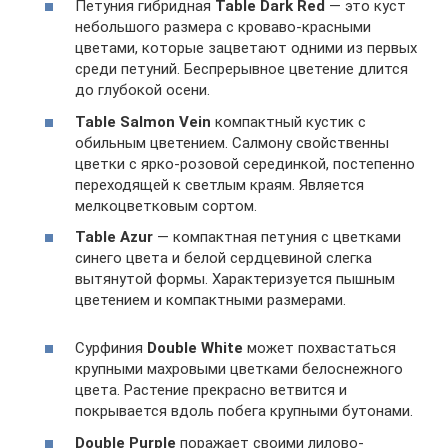
Петуния гибридная
Table Dark Red
— это куст
небольшого размера с кроваво-красными
цветами, которые зацветают одними из первых
среди петуний. Беспрерывное цветение длится
до глубокой осени.
Table Salmon Vein
компактный кустик с
обильным цветением. Салмону свойственны
цветки с ярко-розовой серединкой, постепенно
переходящей к светлым краям. Является
мелкоцветковым сортом.
Table Azur
— компактная петуния с цветками
синего цвета и белой сердцевиной слегка
вытянутой формы. Характеризуется пышным
цветением и компактными размерами.
Сурфиния
Double White
может похвастаться
крупными махровыми цветками белоснежного
цвета. Растение прекрасно ветвится и
покрывается вдоль побега крупными бутонами.
Double Purple
поражает своими лилово-