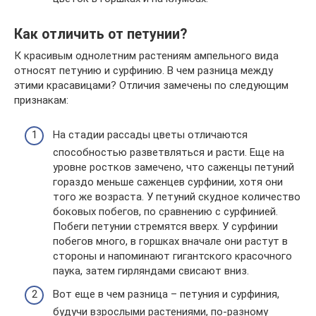
Как отличить от петунии?
К красивым однолетним растениям ампельного вида
относят петунию и сурфинию. В чем разница между
этими красавицами? Отличия замечены по следующим
признакам:
На стадии рассады цветы отличаются
способностью разветвляться и расти. Еще на
уровне ростков замечено, что саженцы петуний
гораздо меньше саженцев сурфинии, хотя они
того же возраста. У петуний скудное количество
боковых побегов, по сравнению с сурфинией.
Побеги петунии стремятся вверх. У сурфинии
побегов много, в горшках вначале они растут в
стороны и напоминают гигантского красочного
паука, затем гирляндами свисают вниз.
Вот еще в чем разница – петуния и сурфиния,
будучи взрослыми растениями, по-разному