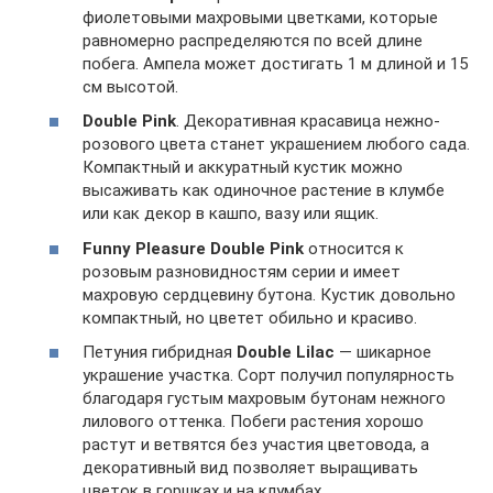
фиолетовыми махровыми цветками, которые
равномерно распределяются по всей длине
побега. Ампела может достигать 1 м длиной и 15
см высотой.
Double Pink
. Декоративная красавица нежно-
розового цвета станет украшением любого сада.
Компактный и аккуратный кустик можно
высаживать как одиночное растение в клумбе
или как декор в кашпо, вазу или ящик.
Funny Pleasure Double Pink
относится к
розовым разновидностям серии и имеет
махровую сердцевину бутона. Кустик довольно
компактный, но цветет обильно и красиво.
Петуния гибридная
Double Lilac
— шикарное
украшение участка. Сорт получил популярность
благодаря густым махровым бутонам нежного
лилового оттенка. Побеги растения хорошо
растут и ветвятся без участия цветовода, а
декоративный вид позволяет выращивать
цветок в горшках и на клумбах.