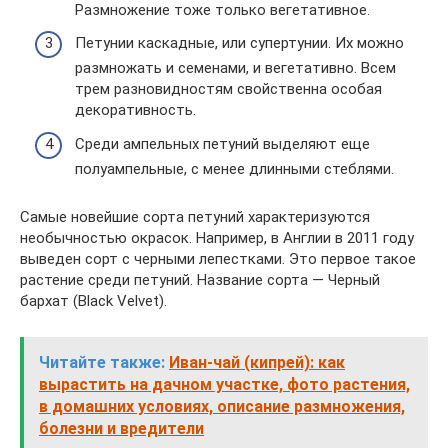
Размножение тоже только вегетативное.
Петунии каскадные, или супертунии. Их можно
размножать и семенами, и вегетативно. Всем
трем разновидностям свойственна особая
декоративность.
Среди ампельных петуний выделяют еще
полуампельные, с менее длинными стеблями.
Самые новейшие сорта петуний характеризуются
необычностью окрасок. Например, в Англии в 2011 году
выведен сорт с черными лепестками. Это первое такое
растение среди петуний. Название сорта — Черный
бархат (Black Velvet).
Читайте также:
Иван-чай (кипрей): как
вырастить на дачном участке, фото растения,
в домашних условиях, описание размножения,
болезни и вредители