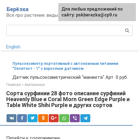
Перейти
Берёзка
Для любых предложений по
к
Всё про растения: виды, выращивание, уход
сайту: pskberezka@cp9.ru
контенту
Поиск:
English
Пульсоксиметр портативный с автономным питанием
"Окситест - 1" с взрослым датчиком
Датчик пульсоксиметрический "манжета" Арт. 0 руб.
Главная
»
Ампельные
Сорта сурфинии 28 фото описание сурфиний
Heavenly Blue и Coral Morn Green Edge Purple и
Table White Shihi Purple и других сортов
Перейти к содержимому