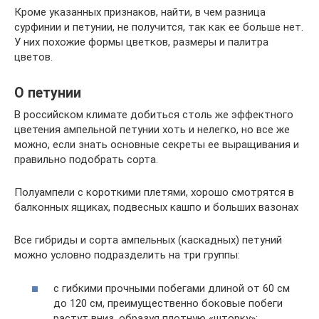
Кроме указанных признаков, найти, в чем разница
сурфинии и петунии, не получится, так как ее больше нет.
У них похожие формы цветков, размеры и палитра
цветов.
О петунии
В российском климате добиться столь же эффектного
цветения ампельной петунии хоть и нелегко, но все же
можно, если знать основные секреты ее выращивания и
правильно подобрать сорта.
Полуампели с короткими плетями, хорошо смотрятся в
балконных ящиках, подвесных кашпо и больших вазонах
Все гибриды и сорта ампельных (каскадных) петуний
можно условно подразделить на три группы:
с гибкими прочными побегами длиной от 60 см
до 120 см, преимущественно боковые побеги
растут вниз, образуя плотную «шторку»;