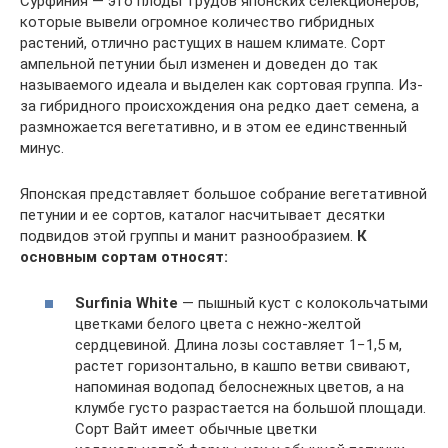
Сурфиния — это плоды трудов японских селекционеров,
которые вывели огромное количество гибридных
растений, отлично растущих в нашем климате. Сорт
ампельной петунии был изменен и доведен до так
называемого идеала и выделен как сортовая группа. Из-
за гибридного происхождения она редко дает семена, а
размножается вегетативно, и в этом ее единственный
минус.
Японская представляет большое собрание вегетативной
петунии и ее сортов, каталог насчитывает десятки
подвидов этой группы и манит разнообразием.
К
основным сортам относят:
Surfinia White
— пышный куст с колокольчатыми
цветками белого цвета с нежно-желтой
сердцевиной. Длина лозы составляет 1−1,5 м,
растет горизонтально, в кашпо ветви свивают,
напоминая водопад белоснежных цветов, а на
клумбе густо разрастается на большой площади.
Сорт Вайт имеет обычные цветки