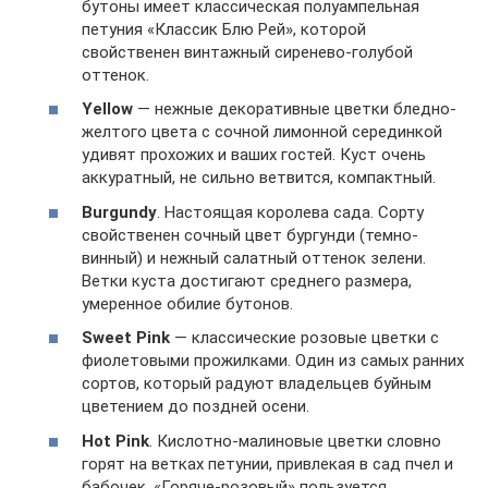
бутоны имеет классическая полуампельная
петуния «Классик Блю Рей», которой
свойственен винтажный сиренево-голубой
оттенок.
Yellow
— нежные декоративные цветки бледно-
желтого цвета с сочной лимонной серединкой
удивят прохожих и ваших гостей. Куст очень
аккуратный, не сильно ветвится, компактный.
Burgundy
. Настоящая королева сада. Сорту
свойственен сочный цвет бургунди (темно-
винный) и нежный салатный оттенок зелени.
Ветки куста достигают среднего размера,
умеренное обилие бутонов.
Sweet Pink
— классические розовые цветки с
фиолетовыми прожилками. Один из самых ранних
сортов, который радуют владельцев буйным
цветением до поздней осени.
Hot Pink
. Кислотно-малиновые цветки словно
горят на ветках петунии, привлекая в сад пчел и
бабочек. «Горяче-розовый» пользуется