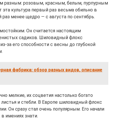
м разным: розовым, красным, белым, пурпурным
ет эта культура первый раз весьма обильно в
й раз менее щедро — с августа по сентябрь.
имостойким. Он считается настоящим
енистых садиков. Шиловидный флокс
з-за его способности с весны до глубокой
м.
ная фабрика: обзор разных видов, описание
чно мелкие, их соцветия настолько богато
 листья и стебли. В Европе шиловидный флокс
и. Он сразу стал очень популярным. Его начали
в имениях знати.