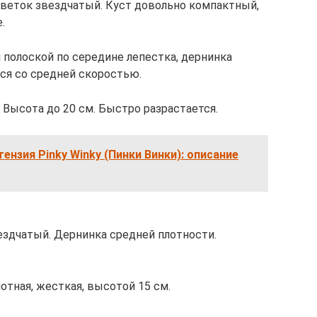
 цветок звездчатый. Куст довольно компактный,
.
й полоской по середине лепестка, дернинка
тся со средней скоростью.
й. Высота до 20 см. Быстро разрастается.
ензия Pinky Winky (Пинки Винки): описание
ездчатый. Дернинка средней плотности.
отная, жесткая, высотой 15 см.