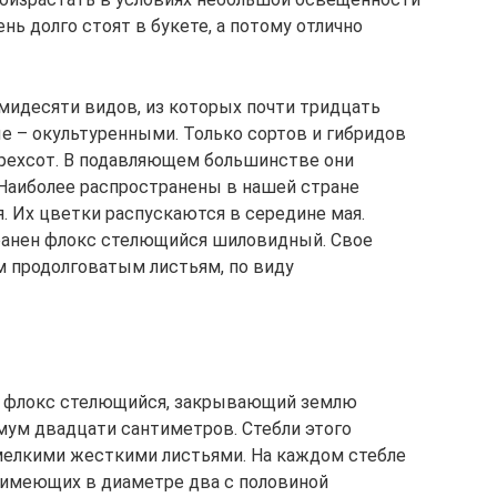
ень долго стоят в букете, а потому отлично
емидесяти видов, из которых почти тридцать
е – окультуренными. Только сортов и гибридов
ырехсот. В подавляющем большинстве они
Наиболее распространены в нашей стране
 Их цветки распускаются в середине мая.
транен флокс стелющийся шиловидный. Свое
м продолговатым листьям, по виду
 флокс стелющийся, закрывающий землю
мум двадцати сантиметров. Стебли этого
мелкими жесткими листьями. На каждом стебле
, имеющих в диаметре два с половиной