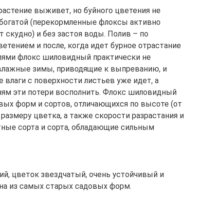
растение выживет, но буйного цветения не
ебогатой (перекормленные флоксы активно
 скудно) и без застоя воды. Полив – по
етением и после, когда идет бурное отрастание
елями флокс шиловидный практически не
 влажные зимы, приводящие к выпреванию, и
е влаги с поверхности листьев уже идет, а
ням эти потери восполнить. Флокс шиловидный
вых форм и сортов, отличающихся по высоте (от
, размеру цветка, а также скорости разрастания и
тные сорта и сорта, обладающие сильным
кий, цветок звездчатый, очень устойчивый и
дна из самых старых садовых форм.