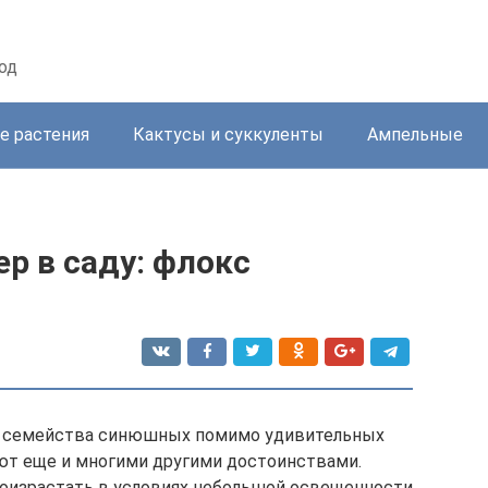
од
е растения
Кактусы и суккуленты
Ампельные
р в саду: флокс
ли семейства синюшных помимо удивительных
ют еще и многими другими достоинствами.
оизрастать в условиях небольшой освещенности