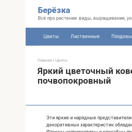
Перейти
Берёзка
к
контенту
Всё про растения: виды, выращивание, ух
Цветы
Лиственные
Плодовы
Главная
»
Цветы
Яркий цветочный кове
почвопокровный
Эти яркие и нарядные представите
декоративных характеристик облада
Флоксы неприхотливы и способны пр