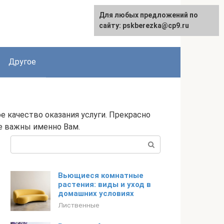
Для любых предложений по
English
сайту: pskberezka@cp9.ru
Другое
 качество оказания услуги. Прекрасно
е важны именно Вам.
Поиск:
Вьющиеся комнатные
растения: виды и уход в
домашних условиях
Лиственные