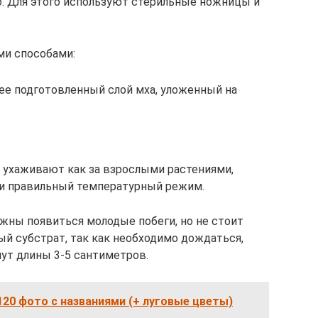
о. Для этого используют стерильные ножницы и
ми способами:
ее подготовленный слой мха, уложенный на
ми ухаживают как за взрослыми растениями,
и правильный температурный режим.
лжны появиться молодые побеги, но не стоит
ый субстрат, так как необходимо дождаться,
нут длины 3-5 сантиметров.
20 фото с названиями (+ луговые цветы)