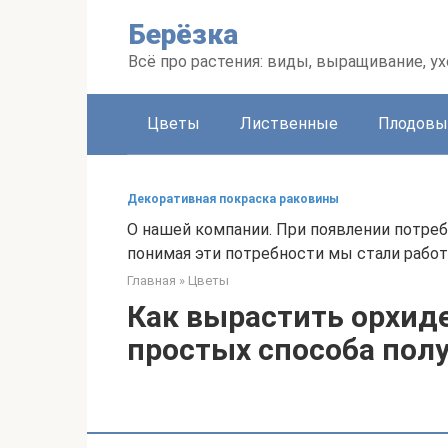
Перейти
Берёзка
к
контенту
Всё про растения: виды, выращивание, ух
Цветы
Лиственные
Плодовы
Декоративная покраска раковины
О нашей компании. При появлении потре
понимая эти потребности мы стали работ
Главная
»
Цветы
Как вырастить орхиде
простых способа пол