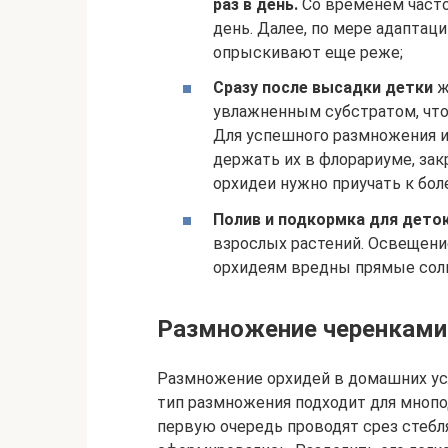
раз в день.
Со временем часто
день. Далее, по мере адаптац
опрыскивают еще реже;
Сразу после высадки детки
ж
увлажненным субстратом, что
Для успешного размножения и
держать их в флорариуме, за
орхидеи нужно приучать к бол
Полив и подкормка для дето
взрослых растений. Освещен
орхидеям вредны прямые солн
Размножение черенками
Размножение орхидей в домашних ус
тип размножения подходит для мнопод
первую очередь проводят срез стеб