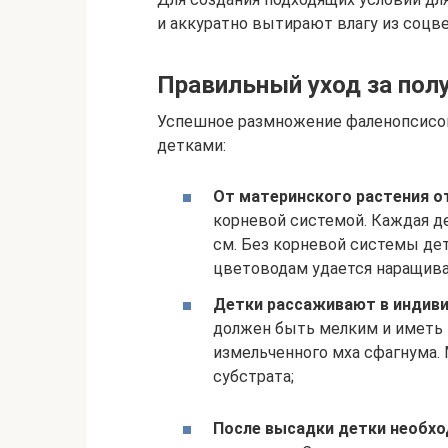
и аккуратно вытирают влагу из соцве
Правильный уход за по
Успешное размножение фаленопсисов
детками:
От материнского растения о
корневой системой. Каждая де
см. Без корневой системы дет
цветоводам удается наращиват
Детки рассаживают в индив
должен быть мелким и иметь 
измельченного мха сфагнума.
субстрата;
После высадки детки необхо