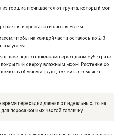
 из горшка и очищается от грунта, который мог
резается и срезы затираются углем.
зом, чтобы на каждой части осталось по 2-3
ются углем.
 заранее подготовленном переходном субстрате.
 покрытый сверху влажным мхом. Растение со
ивают в обычный грунт, так как это может
 время пересадки далеки от идеальных, то на
для пересаженных частей тепличку.
я роста пересаженные части часто опрыскивают,