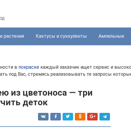
од
е растения
Кактусы и суккуленты
Ампельные
бности в
покраске
каждый заказчик ищет сервис и высокое
ать под Вас, стремясь реализовывать те запросы которы
ю из цветоноса — три
учить деток