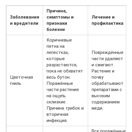
Причина,
Заболевания
симптомы и
Лечение и
и вредители
признаки
профилактика
болезни
Коричневые
пятна на
лепестках,
Повреждённые
которые
части удаляют
разрастаются,
и сжигают.
пока не обхватят
Растение и
Цветочная
весь бутон.
почву
гниль
Поражённые
обрабатывают
части растения
препаратами с
на ощупь
высоким
склизкие.
содержанием
Причина: грибок и
меди.
вторичная
инфекция.
Все поражённые