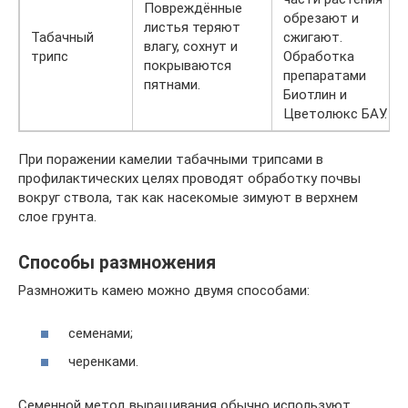
Повреждённые
обрезают и
листья теряют
Табачный
сжигают.
влагу, сохнут и
трипс
Обработка
покрываются
препаратами
пятнами.
Биотлин и
Цветолюкс БАУ.
При поражении камелии табачными трипсами в
профилактических целях проводят обработку почвы
вокруг ствола, так как насекомые зимуют в верхнем
слое грунта.
Способы размножения
Размножить камею можно двумя способами:
семенами;
черенками.
Семенной метод выращивания обычно используют