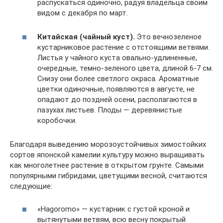
распускаться одиночно, радуя владельца своим
видом с декабря по март.
Китайская (чайный куст).
Это вечнозеленое
кустарниковое растение с отстоящими ветвями.
Листья у чайного куста овально-удлиненные,
очередные, темно-зеленого цвета, длиной 6-7 см.
Снизу они более светлого окраса. Ароматные
цветки одиночные, появляются в августе, не
опадают до поздней осени, располагаются в
пазухах листьев. Плоды — деревянистые
коробочки.
Благодаря выведению морозоустойчивых зимостойких
сортов японской камелии культуру можно выращивать
как многолетнее растение в открытом грунте. Самыми
популярными гибридами, цветущими весной, считаются
следующие:
«Hagoromo» — кустарник с густой кроной и
вытянутыми ветвям, всю весну покрытый