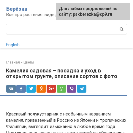
Перейти
Берёзка
Для любых предложений по
к
Всё про растения: виды, выращивание, уход
сайту: pskberezka@cp9.ru
контенту
Поиск:
English
Главная
»
Цветы
Камелия садовая – посадка и уход в
открытом грунте, описание сортов с фото
Красивый полукустарник с необычным названием
камелия, привезенный в Россию из Японии и тропических
Филиппин, выглядит изысканно в любое время года.
Цветущие весь сезон кусты даже зимой не сбрасывают