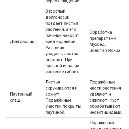
переохлаждение.
Взрослый
долгоносик
поедает листья
растения, а его
Обработка
личинки наносят
препаратами
Долгоносик
вред корневой.
Мухоед,
Растение
Золотая Искра.
увядает, листва
опадает. При
сильной инвазии
растение гибнет.
Листья
Поражённые
скручиваются и
части растения
Паутинный
сохнут.
удаляют и
клещ
Поражённые
сжигают. Куст
участки покрыты
обрабатывают
паутиной.
инсектицидами.
Поражённые
части растения