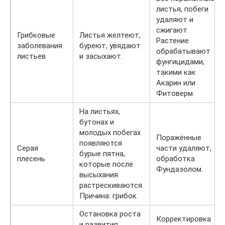
листья, побеги
удаляют и
сжигают.
Грибковые
Листья желтеют,
Растение
заболевания
буреют, увядают
обрабатывают
листьев
и засыхают.
фунгицидами,
такими как
Акарин или
Фитоверм.
На листьях,
бутонах и
молодых побегах
Поражённые
появляются
Серая
части удаляют,
бурые пятна,
плесень
обработка
которые после
Фундазолом.
высыхания
растрескиваются.
Причина: грибок.
Остановка роста
Корректировка
и развития.