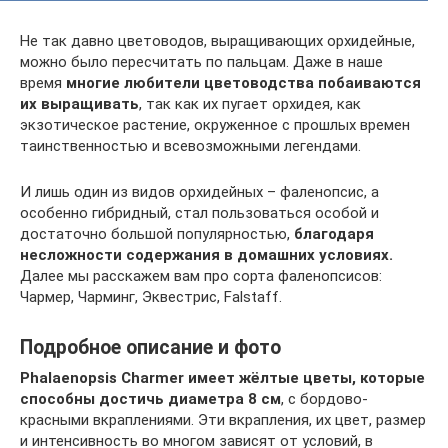
Не так давно цветоводов, выращивающих орхидейные,
можно было пересчитать по пальцам. Даже в наше
время
многие любители цветоводства побаиваются
их выращивать
, так как их пугает орхидея, как
экзотическое растение, окруженное с прошлых времен
таинственностью и всевозможными легендами.
И лишь один из видов орхидейных – фаленопсис, а
особенно гибридный, стал пользоваться особой и
достаточно большой популярностью,
благодаря
несложности содержания в домашних условиях.
Далее мы расскажем вам про сорта фаленопсисов:
Чармер, Чарминг, Эквестрис, Falstaff.
Подробное описание и фото
Phalaenopsis Charmer имеет жёлтые цветы, которые
способны достичь диаметра 8 см
, с бордово-
красными вкраплениями. Эти вкрапления, их цвет, размер
и интенсивность во многом зависят от условий, в