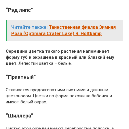
“Рэд липс”
Читайте также:
Таинственная фиалка Зимняя
Роза (Optimara Crater Lake) R. Holtkamp
Середина цветка такого растения напоминает
форму губ и окрашена в красный или близкий ему
цвет
. Лепестки цветка – белые.
“Приятный”
Отличается продолговатыми листьями и длинным
цветоносом. Цветки по форме похожи на бабочек и
имеют белый окрас.
“Шиллера”
Листья этой орхидеи имеют серебристые полоски, а