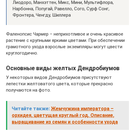
Лиодоро, Манхэттен, Микс, Мини, Мультифлора,
Нарбонна, Попугай, Равелло, Сого, Сурф Сонг,
Фронтера, Ченгду, Шиллера
Фаленопсис Чармер – неприхотливое и очень красивое
растение с крупными яркими цветами. При обеспечении
грамотного ухода взрослые экземпляры могут цвести
круглогодично.
Основные виды желтых Дендробиумов
У некоторых видов Дендробиумов присутствуют
лепестки желтоватого цвета, которые прекрасно
получаются на фото.
Читайте также:
Жемчужина императора –
орхидея, цветущая круглый год. Описание,
выращивание из семян и особенности ухода