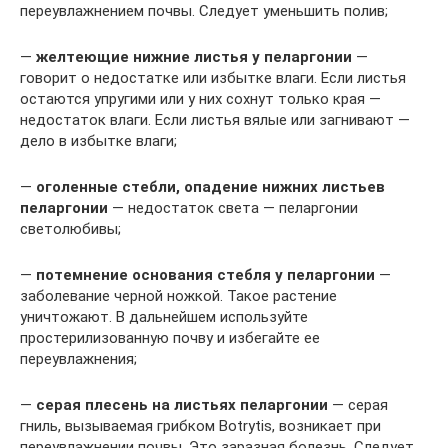
переувлажнением почвы. Следует уменьшить полив;
—
желтеющие нижние листья
у пеларгонии
—
говорит о недостатке или избытке влаги. Если листья
остаются упругими или у них сохнут только края —
недостаток влаги. Если листья вялые или загнивают —
дело в избытке влаги;
—
оголенные стебли, опадение нижних листьев
пеларгонии
— недостаток света — пеларгонии
светолюбивы;
—
потемнение основания стебля у пеларгонии
—
заболевание черной ножкой. Такое растение
уничтожают. В дальнейшем используйте
простерилизованную почву и избегайте ее
переувлажнения;
—
серая плесень на листьях пеларгонии
— серая
гниль, вызываемая грибком Botrytis, возникает при
переувлажнении почвы. Это заразная болезнь. Следует