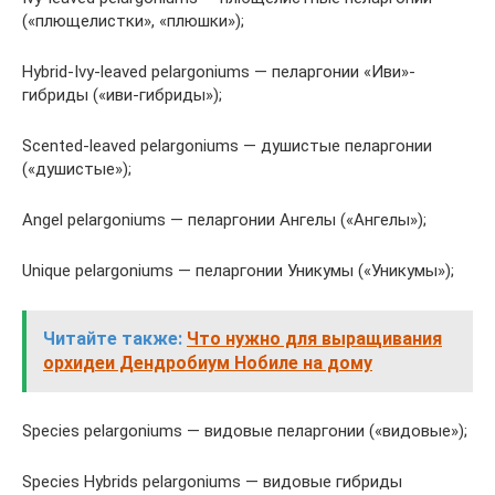
(«плющелистки», «плюшки»);
Hybrid-Ivy-leaved pelargoniums — пеларгонии «Иви»-
гибриды («иви-гибриды»);
Scented-leaved pelargoniums — душистые пеларгонии
(«душистые»);
Angel pelargoniums — пеларгонии Ангелы («Ангелы»);
Unique pelargoniums — пеларгонии Уникумы («Уникумы»);
Читайте также:
Что нужно для выращивания
орхидеи Дендробиум Нобиле на дому
Species pelargoniums — видовые пеларгонии («видовые»);
Species Hybrids pelargoniums — видовые гибриды