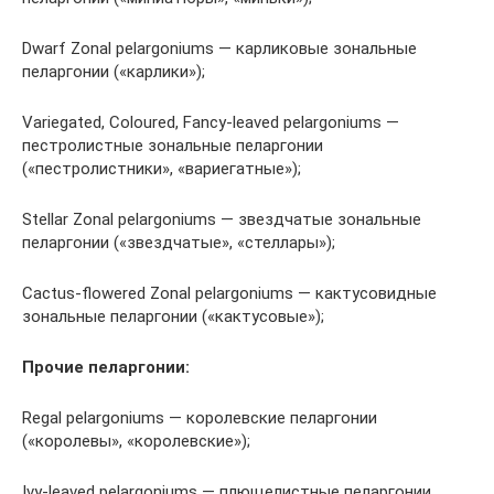
Dwarf Zonal pelargoniums — карликовые зональные
пеларгонии («карлики»);
Variegated, Coloured, Fancy-leaved pelargoniums —
пестролистные зональные пеларгонии
(«пестролистники», «вариегатные»);
Stellar Zonal pelargoniums — звездчатые зональные
пеларгонии («звездчатые», «стеллары»);
Cactus-flowered Zonal pelargoniums — кактусовидные
зональные пеларгонии («кактусовые»);
Прочие пеларгонии:
Regal pelargoniums — королевские пеларгонии
(«королевы», «королевские»);
Ivy-leaved pelargoniums — плющелистные пеларгонии