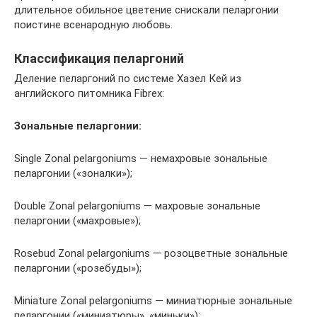
длительное обильное цветение снискали пеларгонии
поистине всенародную любовь.
Классификация пеларгоний
Деление пеларгоний по системе Хазел Кей из
английского питомника Fibrex:
Зональные пеларгонии:
Single Zonal pelargoniums — немахровые зональные
пеларгонии («зоналки»);
Double Zonal pelargoniums — махровые зональные
пеларгонии («махровые»);
Rosebud Zonal pelargoniums — розоцветные зональные
пеларгонии («розебуды»);
Miniature Zonal pelargoniums — миниатюрные зональные
пеларгонии («миниатюры», «миньки»);