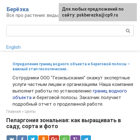
Перейти
Берёзка
Для любых предложений по
к
Всё про растения: виды, выращивание, уход
сайту: pskberezka@cp9.ru
контенту
Поиск:
English
Определение границ водного объекта и береговой полосы –
важный этап геологических..
Сотрудники ООО "Геоизыскания" окажут экспертные
услуги частным лицам и организациям. Наша компания
выполнит работы по установлению
границ водного
объекта
и береговой полосы. Заказчик получает
подробный отчет о проделанной работе.
Главная
»
Цветы
Пеларгония зональная: как выращивать в
саду, сорта и фото