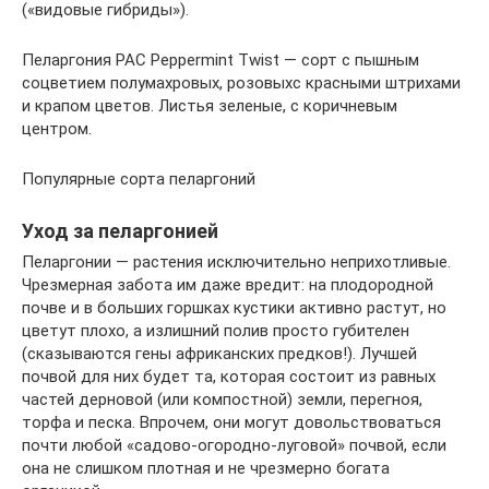
(«видовые гибриды»).
Пеларгония PAC Peppermint Twist — сорт с пышным
соцветием полумахровых, розовыхс красными штрихами
и крапом цветов. Листья зеленые, с коричневым
центром.
Популярные сорта пеларгоний
Уход за пеларгонией
Пеларгонии — растения исключительно неприхотливые.
Чрезмерная забота им даже вредит: на плодородной
почве и в больших горшках кустики активно растут, но
цветут плохо, а излишний полив просто губителен
(сказываются гены африканских предков!). Лучшей
почвой для них будет та, которая состоит из равных
частей дерновой (или компостной) земли, перегноя,
торфа и песка. Впрочем, они могут довольствоваться
почти любой «садово-огородно-луговой» почвой, если
она не слишком плотная и не чрезмерно богата