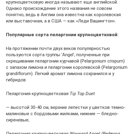
крупноцветковую иногда называют еще английской.
Однако происхождение этого названия не совсем
понятно, ведь в Англии она известна как королевская
или выставочная, а в США — как «Леди Вашингтон».
Популярные сорта пеларгонии крупноцветковой:
На протяжении почти двух веков популярностью
пользуются сорта группы ‘Angel’, полученные при
скрещивании пеларгонии курчавой (Pelargonium crispum)
с запахом лимона и пеларгонии королевской (Pelargonium
grandiflorum). Легкий аромат лимона сохранился и у
гибридов.
Пеларгония крупноцветковая
Tip Top Duet
— высотой 30-40 см, верхние лепестки у цветков темно-
малиновые с бордовыми жилками, нижние — бледно-
сиреневые;
Пеларгония крупноцветковая
Wayward Angel (Вейворд