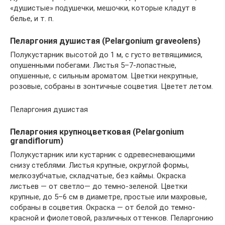
«душистые» подушечки, мешочки, которые кладут в
белье, и т. п.
Пеларгония душистая (Pelargonium graveolens)
Полукустарник высотой до 1 м, с густо ветвящимися,
опушенными побегами. Листья 5–7-лопастные,
опушенные, с сильным ароматом. Цветки некрупные,
розовые, собраны в зонтичные соцветия. Цветет летом.
Пеларгония душистая
Пеларгония крупноцветковая (Pelargonium
grandiflorum)
Полукустарник или кустарник с одревесневающими
снизу стеблями. Листья крупные, округлой формы,
мелкозубчатые, складчатые, без каймы. Окраска
листьев — от светло— до темно-зеленой. Цветки
крупные, до 5–6 см в диаметре, простые или махровые,
собраны в соцветия. Окраска — от белой до темно-
красной и фиолетовой, различных оттенков. Пеларгонию