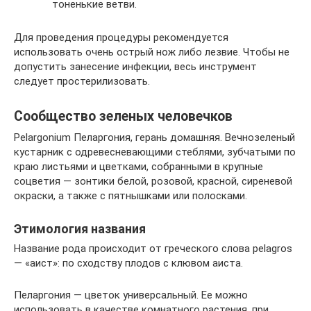
тоненькие ветви.
Для проведения процедуры рекомендуется
использовать очень острый нож либо лезвие. Чтобы не
допустить занесение инфекции, весь инструмент
следует простерилизовать.
Сообщество зеленых человечков
Pelargonium Пеларгония, герань домашняя. Вечнозеленый
кустарник с одревесневающими стеблями, зубчатыми по
краю листьями и цветками, собранными в крупные
соцветия — зонтики белой, розовой, красной, сиреневой
окраски, а также с пятнышками или полосками.
Этимология названия
Название рода происходит от греческого слова pelagros
— «аист»: по сходству плодов с клювом аиста.
Пеларгония — цветок универсальный. Ее можно
использовать в качестве комнатного растения, при