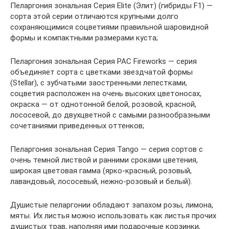
Пеларгония зональная Серия Elite (Элит) (гибриды F1) —
сорта этой серии отличаются крупными долго
сохраняющимися соцветиями правильной шаровидной
формы и компактными размерами куста;
Пеларгония зональная Серия PAC Fireworks — серия
объединяет сорта с цветками звездчатой формы
(Stellar), с зубчатыми заостренными лепестками,
соцветия расположен на очень высоких цветоносах,
окраска — от однотонной белой, розовой, красной,
лососевой, до двухцветной с самыми разнообразными
сочетаниями приведенных оттенков;
Пеларгония зональная Серия Tango — серия сортов с
очень темной листвой и ранними сроками цветения,
широкая цветовая гамма (ярко-красный, розовый,
лавандовый, лососевый, нежно-розовый и белый).
Душистые пеларгонии обладают запахом розы, лимона,
мяты. Их листья можно использовать как листья прочих
душистых трав, наполняя ими подарочные корзинки,