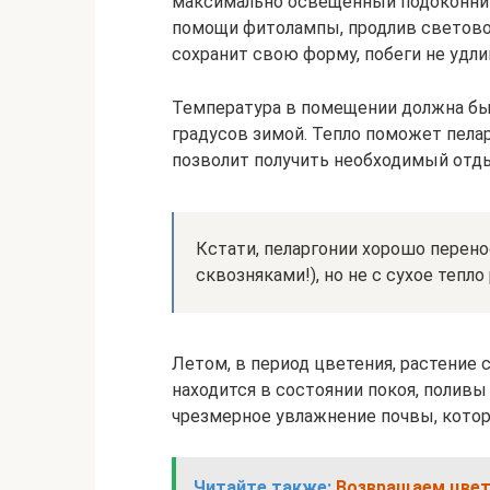
максимально освещенный подоконник.
помощи фитолампы, продлив световой
сохранит свою форму, побеги не удлин
Температура в помещении должна быт
градусов зимой. Тепло поможет пела
позволит получить необходимый отды
Кстати, пеларгонии хорошо перено
сквозняками!), но не с сухое тепло
Летом, в период цветения, растение 
находится в состоянии покоя, полив
чрезмерное увлажнение почвы, кото
Читайте также:
Возвращаем цвето