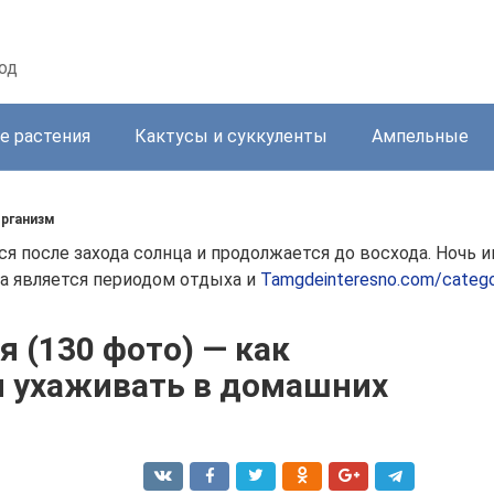
од
е растения
Кактусы и суккуленты
Ампельные
организм
тся после захода солнца и продолжается до восхода. Ночь
на является периодом отдыха и
Tamgdeinteresno.com/categor
я (130 фото) — как
и ухаживать в домашних