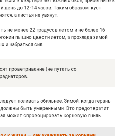
 Если в квартире нет южных окон, прибегните к
 день до 12-14 часов. Таким образом, куст
ятся, а листья не увянут.
ь не менее 22 градусов летом и не более 16
ргонии пышно цвести летом, а прохлада зимой
х и набраться сил.
сят проветривание (не путать со
 радиаторов.
следует поливать обильнее. Зимой, когда герань
ы должны быть умеренными. Это предотвратит
рая может спровоцировать корневую гниль.
к к жизни — как ухаживать за корнями