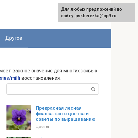
Для любых предложений по
English
сайту: pskberezka@cp9.ru
Другое
 имеет важное значение для многих живых
ies/milfi
восстановления.
Поиск:
Прекрасная лесная
фиалка: фото цветка и
советы по выращиванию
Цветы