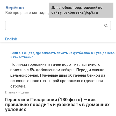
Перейти
Берёзка
Для любых предложений по
к
Всё про растения: виды, выращивание, уход
сайту: pskberezka@cp9.ru
контенту
Поиск:
English
Если вы ищете, где заказать печать на футболках в Туле дешево
и качественно..
По линии горловины втачен ворот из ластичного
полотна с 5% добавлением лайкры. Перед и спинка
цельнокроеная. Плечевые швы обтачены бейкой из
основного полотна, в край проложена отделочная
строчка.
Главная
»
Цветы
Герань или Пеларгония (130 фото) — как
правильно посадить и ухаживать в домашних
условиях