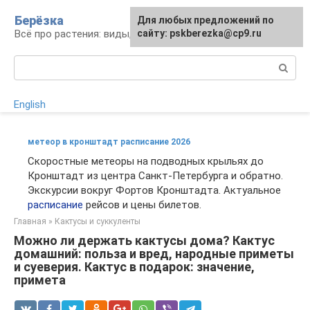
Перейти
Берёзка
Для любых предложений по
к
Всё про растения: виды, выращивание, уход
сайту: pskberezka@cp9.ru
контенту
Поиск:
English
метеор в кронштадт расписание 2026
Скоростные метеоры на подводных крыльях до
Кронштадт из центра Санкт-Петербурга и обратно.
Экскурсии вокруг Фортов Кронштадта. Актуальное
расписание
рейсов и цены билетов.
Главная
»
Кактусы и суккуленты
Можно ли держать кактусы дома? Кактус
домашний: польза и вред, народные приметы
и суеверия. Кактус в подарок: значение,
примета