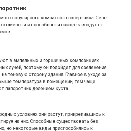
поротник
мого популярного комнатного папертника. Своё
ихотливости и способности очищать воздух от
змов.
ют в ампельных и горшечных композициях.
ых лучей, поэтому он подойдет для озеленения
на теневую сторону здания. Главное в уходе за
 выше температура в помещении, тем чаще
т папоротник делением куста.
иродных условиях они растут, прикрепившись к
итируя на них. Способные существовать без
но, но некоторые виды приспособились к