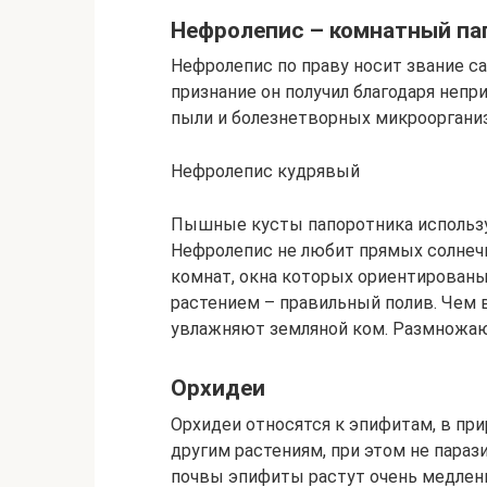
Нефролепис – комнатный па
Нефролепис по праву носит звание са
признание он получил благодаря непр
пыли и болезнетворных микрооргани
Нефролепис кудрявый
Пышные кусты папоротника использу
Нефролепис не любит прямых солнечн
комнат, окна которых ориентированы 
растением – правильный полив. Чем
увлажняют земляной ком. Размножаю
Орхидеи
Орхидеи относятся к эпифитам, в пр
другим растениям, при этом не параз
почвы эпифиты растут очень медлен