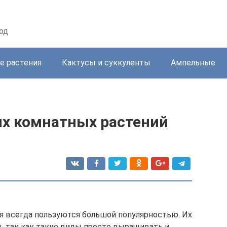
од
е растения
Кактусы и суккуленты
Ампельные
х комнатных растений
 всегда пользуются большой популярностью. Их
 так как такие виды просто выращивать и