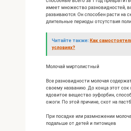
способные всего за 1 год превратить
имеет множество разновидностей, вс
развиваются. Он способен расти на с
длительные периоды отсутствия полив
Читайте также:
Как самостоятел
условиях?
Молочай миртолистный
Все разновидности молочая содержат 
своему названию. До конца этот сок 
ядовитое вещество эуфорбин, способ
ожоги. По этой причине, скот на пас
При посадке или размножении молоч
подальше от детей и питомцев