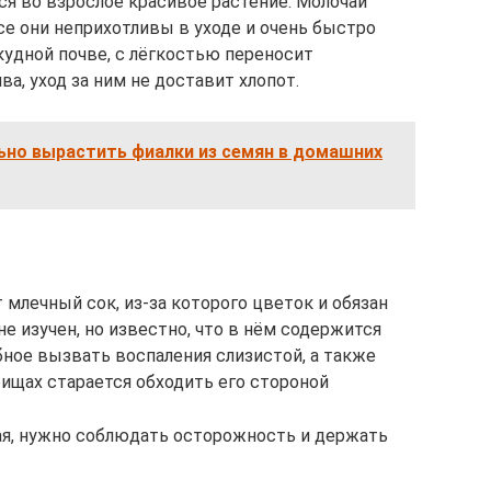
ся во взрослое красивое растение. Молочай
е они неприхотливы в уходе и очень быстро
кудной почве, с лёгкостью переносит
а, уход за ним не доставит хлопот.
ьно вырастить фиалки из семян в домашних
млечный сок, из-за которого цветок и обязан
не изучен, но известно, что в нём содержится
ное вызвать воспаления слизистой, а также
тбищах старается обходить его стороной
ая, нужно соблюдать осторожность и держать