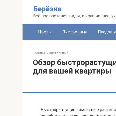
Перейти
Берёзка
к
контенту
Всё про растения: виды, выращивание, ух
Цветы
Лиственные
Плодовы
Главная
»
Лиственные
Обзор быстрорастущи
для вашей квартиры
Быстрорастущие комнатные растения
приобретают начинающие цветоводы,