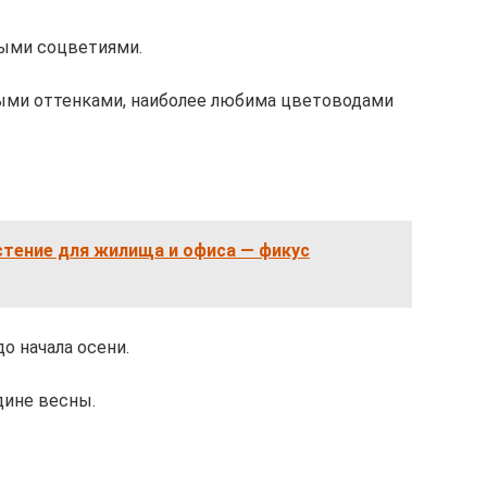
ыми соцветиями.
ными оттенками, наиболее любима цветоводами
стение для жилища и офиса — фикус
о начала осени.
дине весны.