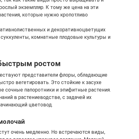
ослый экземпляр. К тому же цена на эти
 растения, которые нужно кропотливо
ративнолиственных и декоративноцветущих
 суккуленты, комнатные плодовые культуры и
 быстрым ростом
ществуют представители флоры, обладающие
стро вегетировать. Это стойкие к засухе
е сочные папоротники и эпифитные растения.
наний в растениеводстве, с задачей их
начинающий цветовод.
молочай
тут очень медленно. Но встречаются виды,