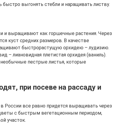
ь быстро выгонять стебли и наращивать листву.
и и выращивают как горшечные растения. Через
ется куст средних размеров. В качестве
ращивают быстрорастущую орхидею – лудизию.
ид – лиановидная плетистая орхидея (ваниль).
 необычные пестрые листья, которые
дят, при посеве на рассаду и
 в России все равно придется выращивать через
ь цветы с быстрым вегетационным периодом,
ой участок.