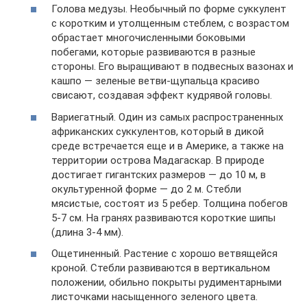
Голова медузы. Необычный по форме суккулент
с коротким и утолщенным стеблем, с возрастом
обрастает многочисленными боковыми
побегами, которые развиваются в разные
стороны. Его выращивают в подвесных вазонах и
кашпо — зеленые ветви-щупальца красиво
свисают, создавая эффект кудрявой головы.
Вариегатный. Один из самых распространенных
африканских суккулентов, который в дикой
среде встречается еще и в Америке, а также на
территории острова Мадагаскар. В природе
достигает гигантских размеров — до 10 м, в
окультуренной форме — до 2 м. Стебли
мясистые, состоят из 5 ребер. Толщина побегов
5-7 см. На гранях развиваются короткие шипы
(длина 3-4 мм).
Ощетиненный. Растение с хорошо ветвящейся
кроной. Стебли развиваются в вертикальном
положении, обильно покрыты рудиментарными
листочками насыщенного зеленого цвета.