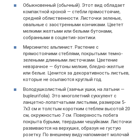
Обыкновенный (обычный). Этот вид обладает
компактной кроной — стебли прямостоячие,
средней облиственности. Листочки зеленые,
овальные с заостренными кончиками. Цветет
мелкими желтыми или белыми бутонами,
собранными в соцветия-зонтики.
Мирсинитес альпинист. Растение с
прямостоячими стеблями, покрытыми темно-
зелеными длинными листочками. Цветение
невзрачное — бутоны мелкие, бледно-желтые
или белые. Ценится за декоративность листьев,
которые не осыпаются круглый год.
Володушколистный (заячьи ушки, на латыни —
bupleurifolia). Это многолетний суккулент с
ланцетно-лопатчатыми листьями, размером 5-
7х3 см и толстым коротким стеблем высотой 20
см, окружностью 7 см. Поверхность побега
покрыта бурыми, твердыми чешуйками. Листочки
развиваются на верхушке, образуя не густую
розетку. По внешнему виду напоминает молочай