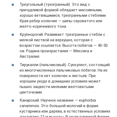
Треугольный (трехгранный). Это вид с
причудливой формой обладает массивными,
хорошо ветвящимися, трехгранными стеблями.
Края ребер колючие — шипы сероватого или
желто-коричневого тона.
Крупнорогий. Развивает трехгранные стебли с
мелкой листвой на верхушке, которая с
возрастом осыпается. Высота побегов — 40-50
см. Родина произрастания — Мексика и
Австралия.
Тирукалли (пальчиковый). Суккулент, состоящий
из многочисленных пальчиковых побегов. На их
поверхности нет колючек и листьев. При
хорошем уходе в домашних условиях может
пышно зацвести мелкими желтоватыми
цветочками.
Канарский. Научное название — euphorbia
canariensis. Это большой молочай в форме
кустарника или дерева, в естественных условиях
достигает 12 м высоты. В окультуренной форме