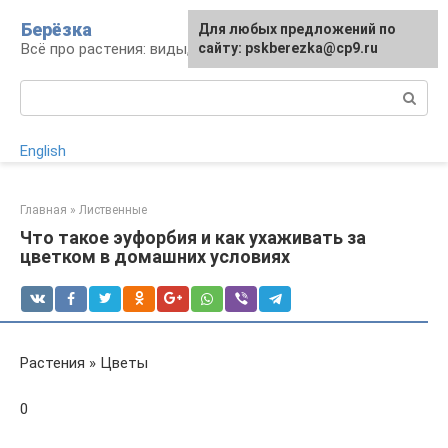
Перейти
Берёзка
Для любых предложений по
к
Всё про растения: виды, выращивание, уход
сайту: pskberezka@cp9.ru
контенту
Поиск:
English
Главная
»
Лиственные
Что такое эуфорбия и как ухаживать за
цветком в домашних условиях
Растения » Цветы
0