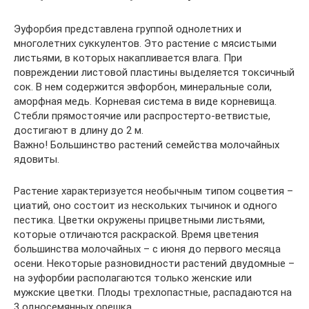
Эуфорбия представлена группой однолетних и
многолетних суккулентов. Это растение с мясистыми
листьями, в которых накапливается влага. При
повреждении листовой пластины выделяется токсичный
сок. В нем содержится эвфорбон, минеральные соли,
аморфная медь. Корневая система в виде корневища.
Стебли прямостоячие или распростерто-ветвистые,
достигают в длину до 2 м.
Важно! Большинство растений семейства молочайных
ядовиты.
Растение характеризуется необычным типом соцветия –
циатий, оно состоит из нескольких тычинок и одного
пестика. Цветки окружены прицветными листьями,
которые отличаются раскраской. Время цветения
большинства молочайных – с июня до первого месяца
осени. Некоторые разновидности растений двудомные –
на эуфорбии располагаются только женские или
мужские цветки. Плоды трехлопастные, распадаются на
3 односемянных орешка.