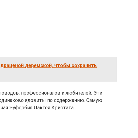
 драценой деремской, чтобы сохранить
товодов, профессионалов и любителей. Эти
 одинаково ядовиты по содержанию. Самую
чая Эуфорбия Лактея Кристата.