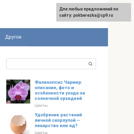
Для любых предложений по
English
сайту: pskberezka@cp9.ru
Другое
Поиск:
Фаленопсис Чармер:
описание, фото и
особенности ухода за
солнечной орхидеей
Цветы
Удобрение растений
яичной скорлупой –
лекарство или яд?
Цветы