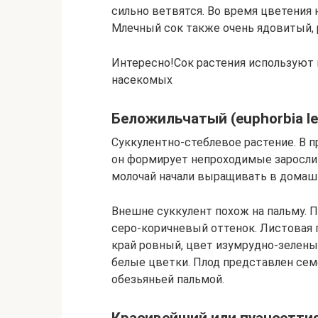
сильно ветвятся. Во время цветения
Млечный сок также очень ядовитый, 
Интересно!Сок растения используют 
насекомых
Беложильчатый (euphorbia l
Суккулентно-стеблевое растение. В п
он формирует непроходимые заросли 
молочай начали выращивать в домашн
Внешне суккулент похож на пальму. П
серо-коричневый оттенок. Листовая 
край ровный, цвет изумрудно-зелены
белые цветки. Плод представлен сем
обезьяньей пальмой.
Красивейший или пуансетти