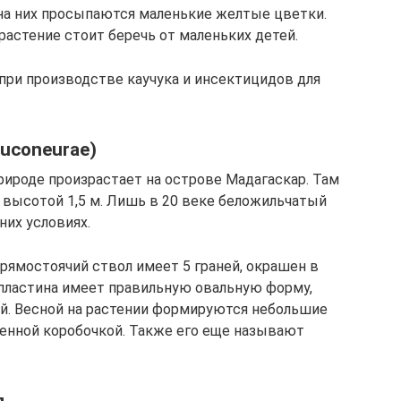
 на них просыпаются маленькие желтые цветки.
растение стоит беречь от маленьких детей.
при производстве каучука и инсектицидов для
euconeurae)
рироде произрастает на острове Мадагаскар. Там
высотой 1,5 м. Лишь в 20 веке беложильчатый
их условиях.
рямостоячий ствол имеет 5 граней, окрашен в
пластина имеет правильную овальную форму,
й. Весной на растении формируются небольшие
енной коробочкой. Также его еще называют
я