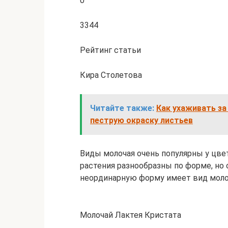
0
3344
Рейтинг статьи
Кира Столетова
Читайте также:
Как ухаживать за
пеструю окраску листьев
Виды молочая очень популярны у цве
растения разнообразны по форме, но
неординарную форму имеет вид моло
Молочай Лактея Кристата