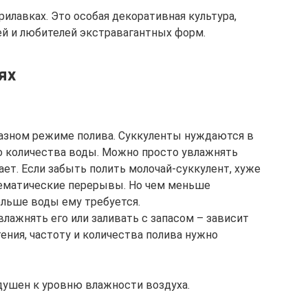
илавках. Это особая декоративная культура,
й и любителей экстравагантных форм.
ях
азном режиме полива. Суккуленты нуждаются в
о количества воды. Можно просто увлажнять
ает. Если забыть полить молочай-суккулент, хуже
тематические перерывы. Но чем меньше
ольше воды ему требуется.
увлажнять его или заливать с запасом – зависит
тения, частоту и количества полива нужно
душен к уровню влажности воздуха.