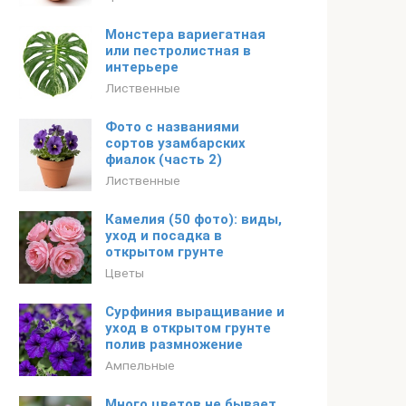
Монстера вариегатная
или пестролистная в
интерьере
Лиственные
Фото с названиями
сортов узамбарских
фиалок (часть 2)
Лиственные
Камелия (50 фото): виды,
уход и посадка в
открытом грунте
Цветы
Сурфиния выращивание и
уход в открытом грунте
полив размножение
Ампельные
Много цветов не бывает,