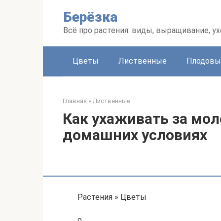
Перейти
Берёзка
к
контенту
Всё про растения: виды, выращивание, ух
Цветы
Лиственные
Плодовы
Главная
»
Лиственные
Как ухаживать за мол
домашних условиях
Растения » Цветы