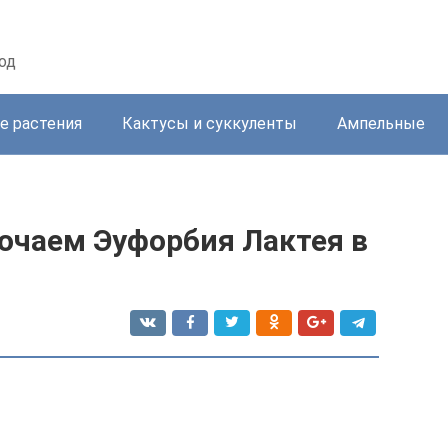
од
е растения
Кактусы и суккуленты
Ампельные
очаем Эуфорбия Лактея в