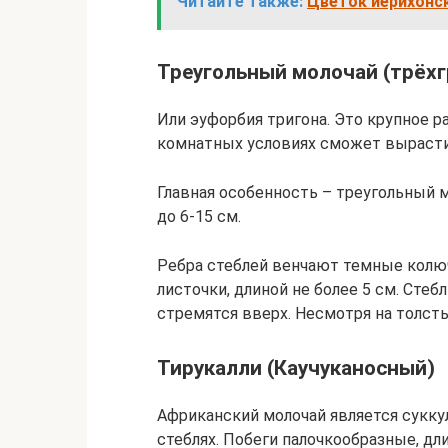
Читайте также:
Цветок иерихонск
Треугольный молочай (трёх
Или эуфорбия тригона. Это крупное р
комнатных условиях сможет вырасти
Главная особенность – треугольный 
до 6-15 см.
Ребра стеблей венчают темные колю
листочки, длиной не более 5 см. Стеб
стремятся вверх. Несмотря на толсты
Тирукалли (Каучуканосный)
Африканский молочай является сукку
стеблях. Побеги палочкообразные, дл