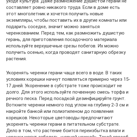
уходе культура. Даже размножение душистой герани не
составляет ровно никакого труда. Если в доме есть
этот многолетник и хочется получить новые
экземпляры, чтобы поставить их в другие комнаты или
подарить соседке, значит можно заняться
черенкованием. Перед тем, как размножить душистую
герань, для приготовления посадочного материала
используйте верхушечные срезы побегов. Их можно
получить осенью, когда проводят санитарную обрезку
растения.
Укоренять черенки герани чаще всего в воде. В таких
условиях корешки начнут появляться примерно через 15-
17 дней. Укоренение в субстрате тоже происходит не
долго. Для этого используйте почвенную смесь торфа и
речного песка. Перед посадкой дезинфицируйте грунт.
Воткните черенки немного под углом на глубину 2-3 см и
накройте банкой или полиэтиленом до появления
корешков. Некоторые цветоводы предпочитают
укоренять черенки герани в питательном субстрате.
Дело в том, что растение боится переизбытка влаги и