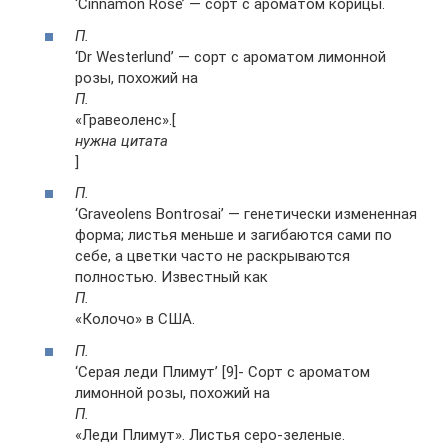
‘Cinnamon Rose’ — сорт с ароматом корицы.
П.
‘Dr Westerlund’ — сорт с ароматом лимонной
розы, похожий на
П.
«Гравеоленс».[
нужна цитата
]
П.
‘Graveolens Bontrosai’ — генетически измененная
форма; листья меньше и загибаются сами по
себе, а цветки часто не раскрываются
полностью. Известный как
П.
«Колочо» в США.
П.
‘Серая леди Плимут’ [9]- Сорт с ароматом
лимонной розы, похожий на
П.
«Леди Плимут». Листья серо-зеленые.