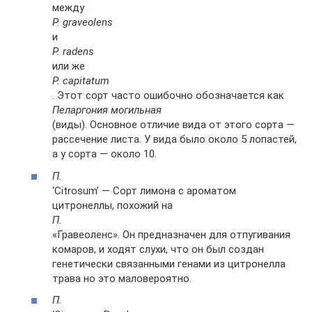
между
P. graveolens
и
P. radens
или же
P. capitatum
. Этот сорт часто ошибочно обозначается как
Пеларгония могильная
(виды). Основное отличие вида от этого сорта —
рассечение листа. У вида было около 5 лопастей,
а у сорта — около 10.
П.
‘Citrosum’ — Сорт лимона с ароматом
цитронеллы, похожий на
П.
«Гравеоленс». Он предназначен для отпугивания
комаров, и ходят слухи, что он был создан
генетически связанными генами из цитронелла
трава но это маловероятно.
П.