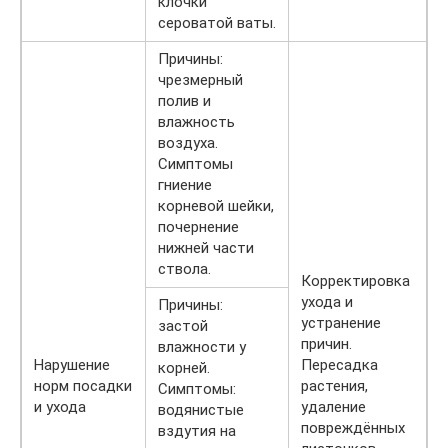
клочки
сероватой ваты.
Причины:
чрезмерный
полив и
влажность
воздуха.
Симптомы
гниение
корневой шейки,
почернение
нижней части
ствола.
Корректировка
ухода и
Причины:
устранение
застой
причин.
влажности у
Нарушение
Пересадка
корней.
норм посадки
растения,
Симптомы:
и ухода
удаление
водянистые
повреждённых
вздутия на