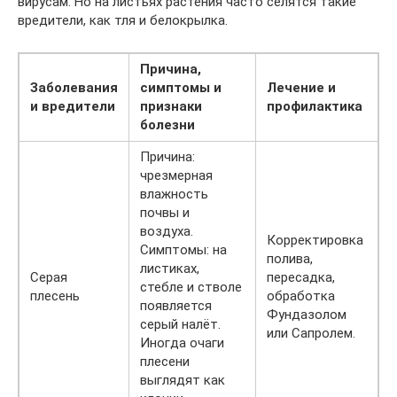
вирусам. Но на листьях растения часто селятся такие
вредители, как тля и белокрылка.
Причина,
Заболевания
симптомы и
Лечение и
и вредители
признаки
профилактика
болезни
Причина:
чрезмерная
влажность
почвы и
воздуха.
Корректировка
Симптомы: на
полива,
листиках,
Серая
пересадка,
стебле и стволе
плесень
обработка
появляется
Фундазолом
серый налёт.
или Сапролем.
Иногда очаги
плесени
выглядят как