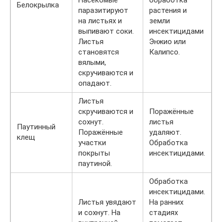
Насекомые
обработка
Белокрылка
паразитируют
растения и
на листьях и
земли
выпивают соки.
инсектицидами
Листья
Энжио или
становятся
Калипсо.
вялыми,
скручиваются и
опадают.
Листья
скручиваются и
Поражённые
сохнут.
листья
Паутинный
Поражённые
удаляют.
клещ
участки
Обработка
покрыты
инсектицидами.
паутиной.
Обработка
инсектицидами.
Листья увядают
На ранних
и сохнут. На
стадиях