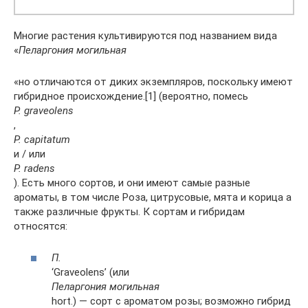
Многие растения культивируются под названием вида
«
Пеларгония могильная
«но отличаются от диких экземпляров, поскольку имеют
гибридное происхождение.[1] (вероятно, помесь
P. graveolens
,
P. capitatum
и / или
P. radens
). Есть много сортов, и они имеют самые разные
ароматы, в том числе Роза, цитрусовые, мята и корица а
также различные фрукты. К сортам и гибридам
относятся:
П.
‘Graveolens’ (или
Пеларгония могильная
hort.) — сорт с ароматом розы; возможно гибрид