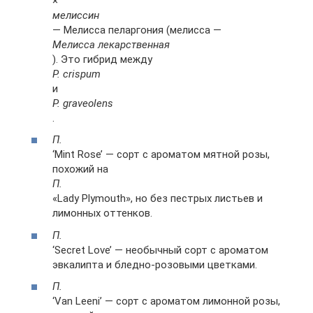
×
мелиссин
— Мелисса пеларгония (мелисса —
Мелисса лекарственная
). Это гибрид между
P. crispum
и
P. graveolens
.
П.
‘Mint Rose’ — сорт с ароматом мятной розы,
похожий на
П.
«Lady Plymouth», но без пестрых листьев и
лимонных оттенков.
П.
‘Secret Love’ — необычный сорт с ароматом
эвкалипта и бледно-розовыми цветками.
П.
‘Van Leeni’ — сорт с ароматом лимонной розы,