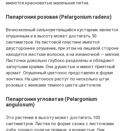
имеются красноватые маленькие пятна.
Пеларгония розовая (Pelargonium radens)
Вечнозеленый сильноветвящийся кустарник является
опушенным и в высоту может достигать 50
сантиметров. На листовой пластине имеется
двустороннее опушение, при этом на лицевой стороне
находятся жесткие волоски, а на изнаночной ― мягкие.
Листочки довольно глубоко разделены и обладают
загнутыми краями. Они душистые и имеют приятный
аромат. Опушенный цветонос представлен в форме
зонтика. На цветоносе растут по несколько штук
розовых с жилками темного цвета цветочков.
Пеларгония угловатая (Pelargonium
angulosum)
Это растение в высоту может достигать 100
сантиметров. Листва по форме схожа с листочками
дуба, однако доли не прямые, а волнистые. Они