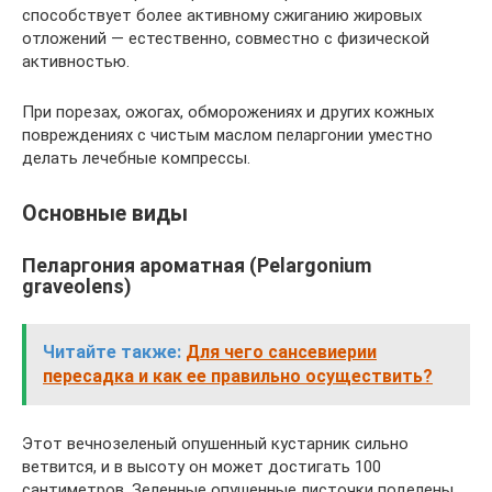
способствует более активному сжиганию жировых
отложений — естественно, совместно с физической
активностью.
При порезах, ожогах, обморожениях и других кожных
повреждениях с чистым маслом пеларгонии уместно
делать лечебные компрессы.
Основные виды
Пеларгония ароматная (Pelargonium
graveolens)
Читайте также:
Для чего сансевиерии
пересадка и как ее правильно осуществить?
Этот вечнозеленый опушенный кустарник сильно
ветвится, и в высоту он может достигать 100
сантиметров. Зеленные опушенные листочки поделены