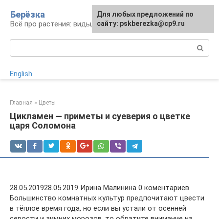
Перейти
Берёзка
Для любых предложений по
к
Всё про растения: виды, выращивание, уход
сайту: pskberezka@cp9.ru
контенту
Поиск:
English
Главная
»
Цветы
Цикламен — приметы и суеверия о цветке
царя Соломона
28.05.201928.05.2019 Ирина Малинина 0 коментариев
Большинство комнатных культур предпочитают цвести
в тёплое время года, но если вы устали от осенней
серости и зимних морозов, то обратите внимание на