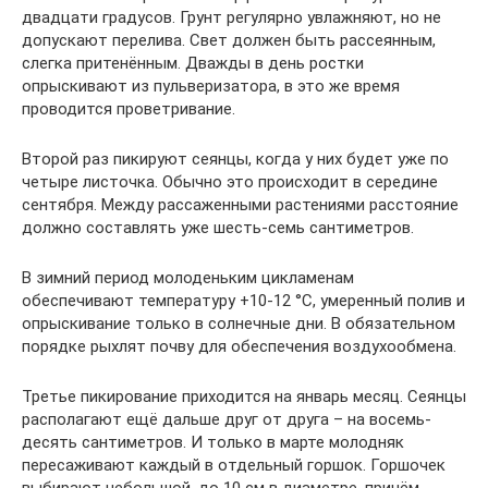
двадцати градусов. Грунт регулярно увлажняют, но не
допускают перелива. Свет должен быть рассеянным,
слегка притенённым. Дважды в день ростки
опрыскивают из пульверизатора, в это же время
проводится проветривание.
Второй раз пикируют сеянцы, когда у них будет уже по
четыре листочка. Обычно это происходит в середине
сентября. Между рассаженными растениями расстояние
должно составлять уже шесть-семь сантиметров.
В зимний период молоденьким цикламенам
обеспечивают температуру +10-12 °С, умеренный полив и
опрыскивание только в солнечные дни. В обязательном
порядке рыхлят почву для обеспечения воздухообмена.
Третье пикирование приходится на январь месяц. Сеянцы
располагают ещё дальше друг от друга – на восемь-
десять сантиметров. И только в марте молодняк
пересаживают каждый в отдельный горшок. Горшочек
выбирают небольшой, до 10 см в диаметре, причём