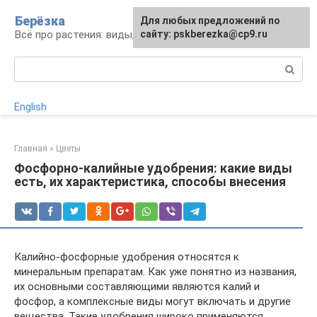
Перейти
Берёзка
Для любых предложений по
к
Всё про растения: виды, выращивание, уход
сайту: pskberezka@cp9.ru
контенту
Поиск:
English
Главная
»
Цветы
Фосфорно-калийные удобрения: какие виды
есть, их характеристика, способы внесения
Калийно-фосфорные удобрения относятся к
минеральным препаратам. Как уже понятно из названия,
их основными составляющими являются калий и
фосфор, а комплексные виды могут включать и другие
вещества. Такие удобрения широко применяются