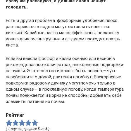
сразу же расходуют, а дальше снова начнут
голодать.
Есть и другая проблема. фосфорные удобрения плохо
растворяются в воде и могут оставлять налет на
листьях. Калийные часто малоэффективны, поскольку
ионы калия очень крупные и с трудом проходят внутрь
листа.
Если вы внесли фосфор и калий осенью или весной в
рекомендованных количествах, внекорневые подкормки
не нужны. Это хлопотно и может быть опасно – чуть
переборщите с дозой, растения погибнут. Внекорневые
подкормки рядовому дачнику могутпомочь только в
одном случае – в прохладную погоду, когда температура
почвы понижается и корни не способны добывать себе
элементы питания из почвы.
Рейтинг
(
1
оценка, среднее
5
из
5
)