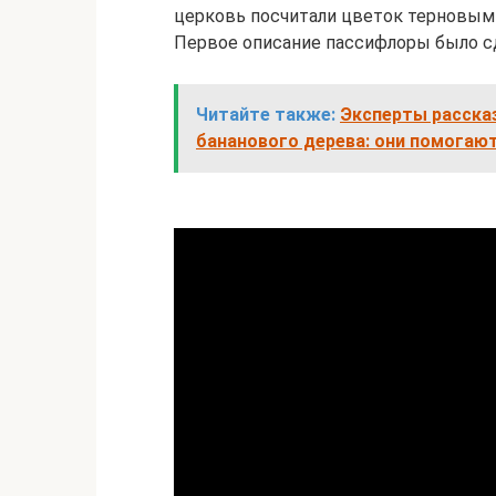
церковь посчитали цветок терновым 
Первое описание пассифлоры было сд
Читайте также:
Эксперты рассказ
бананового дерева: они помогают