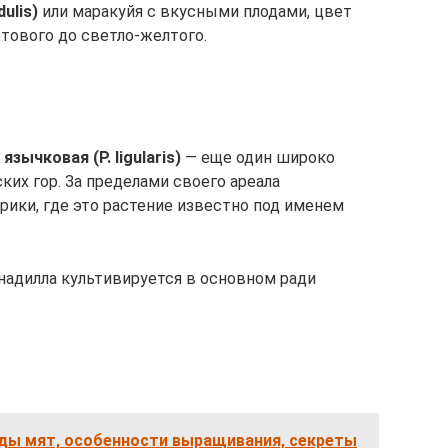
ulis)
или маракуйя с вкусными плодами, цвет
тового до светло-желтого.
зычковая (P. ligularis)
— еще один широко
их гор. За пределами своего ареала
рики, где это растение известно под именем
надилла культивируется в основном ради
иды мят, особенности выращивания, секреты