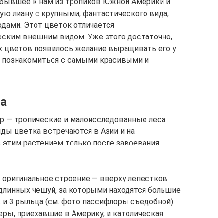
ибывшее к нам из тропиков Южной Америки и
ую лиану с крупными, фантастического вида,
дами. Этот цветок отличается
еским внешним видом. Уже этого достаточно,
х цветов появилось желание выращивать его у
е познакомиться с самыми красивыми и
ка
р — тропические и малоисследованные леса
ды цветка встречаются в Азии и на
с этим растением только после завоевания
 оригинальное строение — вверху лепестков
 длинных чешуй, за которыми находятся большие
 и 3 рыльца (см. фото пассифлоры съедобной).
еры, приехавшие в Америку, и католическая