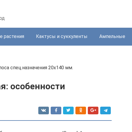
од
е растения
Кактусы и суккуленты
Ампельные
лоса спец.назначения 20х140 мм.
я: особенности