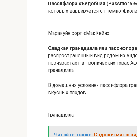
Пассифлора съедобная (Passiflora ed
которых варьируется от темно-фиоле
Маракуйя сорт «МакКейн»
Сладкая гранадилла или пассифлора я
распространенный вид родом из Андск
произрастает в тропических горах Аф
гранадилла.
В домашних условиях пассифлора гра
вкусных плодов.
Гранадилла
Читайте также:
Садовая мята: в