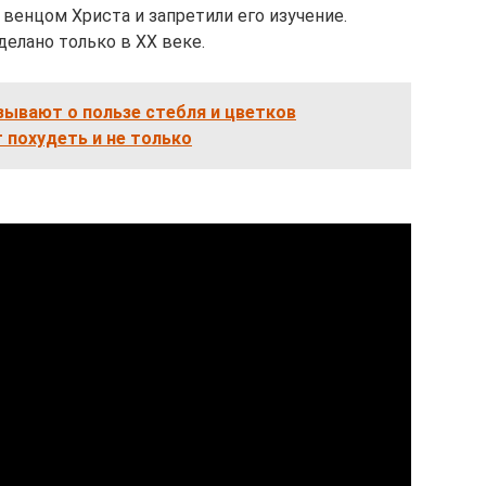
венцом Христа и запретили его изучение.
елано только в ХХ веке.
ывают о пользе стебля и цветков
 похудеть и не только